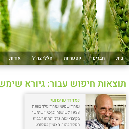
בית
חברים
קטגוריות
חללי צה"ל
אודות
תוצאות חיפוש עבור: גיורא שימש
נמרוד שימשי
נמרוד שמשי נמרוד נולד בשנת
1938 לשושנה ובן-ציון שימשי
בקיבוץ יגור. גדל והתחנך בבית
הספר ביגור, הצטיין בספורט