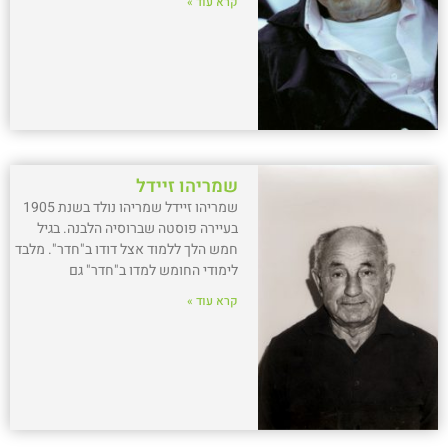
קרא עוד »
שמריהו זיידל
שמריהו זיידל שמריהו נולד בשנת 1905
בעיירה פוסטה שברוסיה הלבנה. בגיל
חמש הלך ללמוד אצל דודו ב"חדר". מלבד
לימודי החומש למדו ב"חדר" גם
קרא עוד »