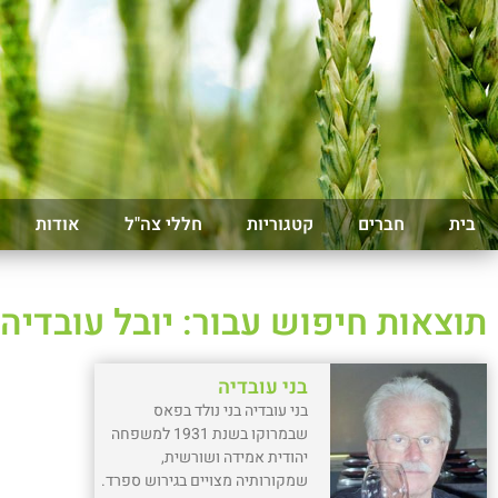
בית
חברים
קטגוריות
חללי צה"ל
אודות
תוצאות חיפוש עבור: יובל עובדיה
בני עובדיה
בני עובדיה בני נולד בפאס
שבמרוקו בשנת 1931 למשפחה
יהודית אמידה ושורשית,
שמקורותיה מצויים בגירוש ספרד.