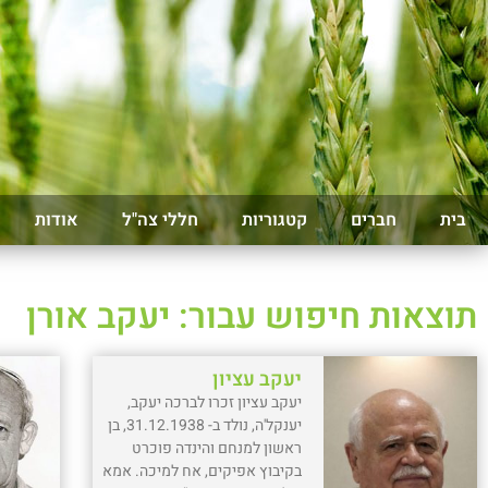
בית
חברים
קטגוריות
חללי צה"ל
אודות
תוצאות חיפוש עבור: יעקב אורן
יעקב עציון
יעקב עציון זכרו לברכה יעקב,
יענקל'ה, נולד ב- 31.12.1938, בן
ראשון למנחם והינדה פוכרט
בקיבוץ אפיקים, אח למיכה. אמא