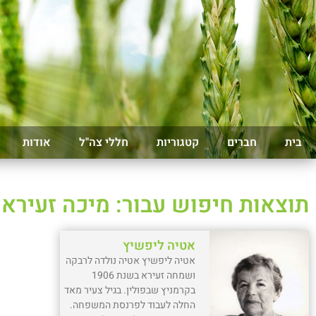
בית
חברים
קטגוריות
חללי צה"ל
אודות
תוצאות חיפוש עבור: מיכה זעירא
אטיה ליפשיץ
אטיה ליפשיץ אטיה נולדה לרבקה
ושמחה זעירא בשנת 1906
בקרמניץ שבפולין. בגיל צעיר מאד
החלה לעבוד לפרנסת המשפחה.