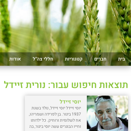
בית
חברים
קטגוריות
חללי צה"ל
אודות
תוצאות חיפוש עבור: נורית זיידל
יוסי זיידל
יוסי זיידל יוסי זיידל, נולד בשנת
1937 ביגור. בן לפרידה ושמריהו,
אח לשלומית ורוחיק. כל ילדותו
וחייו הבוגרים עשה יוסי ביגור, בה