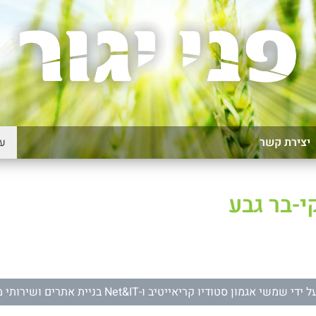
יצירת קשר
י-בר גבע
ל ידי
שמשי אגמון סטודיו קריאייטיב
ו-
Net&IT בניית אתרים ושירותי מחשוב