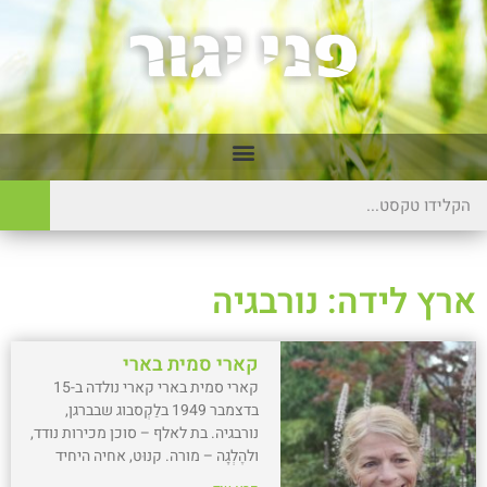
ארץ לידה: נורבגיה
קארי סמית בארי
קארי סמית בארי קארי נולדה ב-15
בדצמבר 1949 בלַקְסבוג שבברגן,
נורבגיה. בת לאלף – סוכן מכירות נודד,
ולהֶלְגָה – מורה. קנוּט, אחיה היחיד