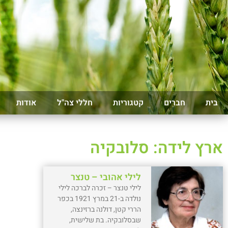
בית
חברים
קטגוריות
חללי צה"ל
אודות
ארץ לידה: סלובקיה
לילי אהובי – טנצר
לילי טנצר – זכרה לברכה לילי
נולדה ב-21 במרץ 1921 בכפר
הררי קטן, דולנה ברזינצה,
שבסלובקיה. בת שלישית,