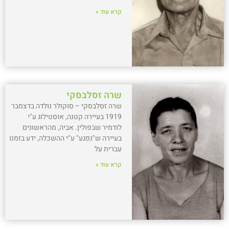
קרא עוד »
שרה זסלבסקי
שרה זסלבסקי – סוקולר נולדה בדצמבר
1919 בעיירה קטנה, אוסטילוג ע"י
לודמיר שבפולין. אביה, מהראשונים
בעיירה ש"נפגע" ע"י ההשכלה, ידע בזמנו
עברית על
קרא עוד »