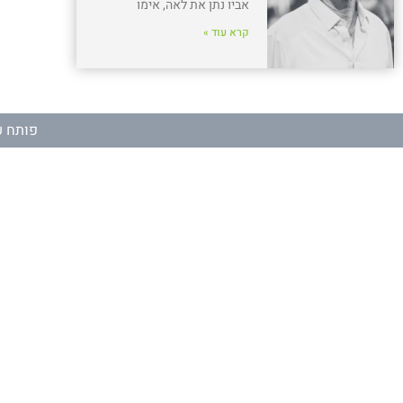
אביו נתן את לאה, אימו
קרא עוד »
פותח ע