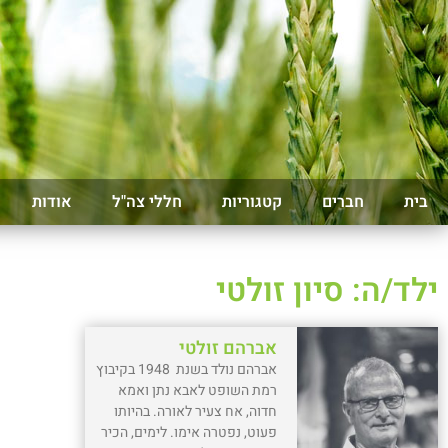
בית
חברים
קטגוריות
חללי צה"ל
אודות
ילד/ה: סיון זולטי
אברהם זולטי
אברהם נולד בשנת 1948 בקיבוץ
רמת השופט לאבא נתן ואמא
חדוה, אח צעיר לאורה. בהיותו
פעוט, נפטרה אימו. לימים, הכיר