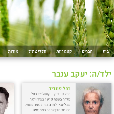
בית
חברים
קטגוריות
חללי צה"ל
אודות
ילד/ה: יעקב ענבר
רחל פונדיק
רחל פונדיק – קושלביץ רחל
נולדה בשנת 1910 בעיר וילנה
שבליטא. למדה בבית ספר עממי,
ולאחר מכן למדה בגימנסיה