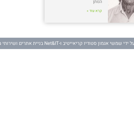
הנותן
קרא עוד »
ל ידי
שמשי אגמון סטודיו קריאייטיב
ו-
Net&IT בניית אתרים ושירותי מחשוב