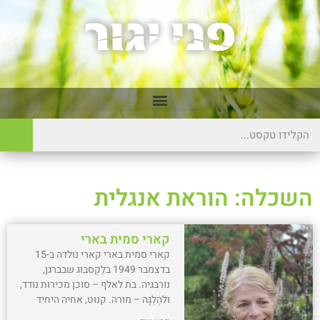
השכלה: הוראת אנגלית
קארי סמית בארי
קארי סמית בארי קארי נולדה ב-15
בדצמבר 1949 בלַקְסבוג שבברגן,
נורבגיה. בת לאלף – סוכן מכירות נודד,
ולהֶלְגָה – מורה. קנוּט, אחיה היחיד