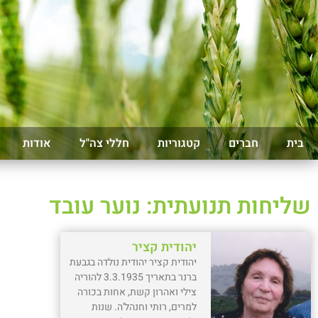
בית
חברים
קטגוריות
חללי צה"ל
אודות
שליחות תנועתית: נוער עובד
יהודית קציר
יהודית קציר יהודית נולדה בגבעת
ברנר בתאריך 3.3.1935 להוריה
צילי ואהרון קשת, אחות בכורה
למרים, רותי וחנהל'ה. שנות