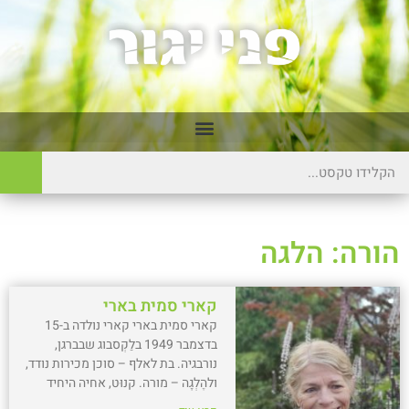
הורה: הלגה
קארי סמית בארי
קארי סמית בארי קארי נולדה ב-15
בדצמבר 1949 בלַקְסבוג שבברגן,
נורבגיה. בת לאלף – סוכן מכירות נודד,
ולהֶלְגָה – מורה. קנוּט, אחיה היחיד