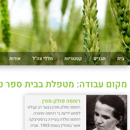
בית
חברים
קטגוריות
חללי צה"ל
אודות
מקום עבודה: מטפלת בבית ספר ט
רוחמה פולק-מורן
רוחמה פולק-מורן בצער רב קבלנו
לפתע ידיעה בי רוחמה נפטרה.
רוחמה נולדה בעיירה ברסטיצ'קה
אשר בווהלין בשנת 1903. אביה