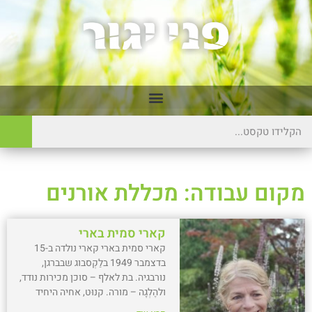
מקום עבודה: מכללת אורנים
קארי סמית בארי
קארי סמית בארי קארי נולדה ב-15
בדצמבר 1949 בלַקְסבוג שבברגן,
נורבגיה. בת לאלף – סוכן מכירות נודד,
ולהֶלְגָה – מורה. קנוּט, אחיה היחיד