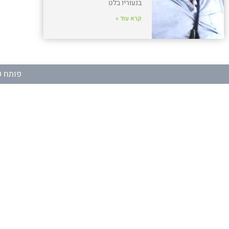
בנעוריו בלט
קרא עוד »
פותח ע