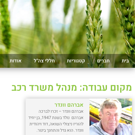
בית
חברים
קטגוריות
חללי צה"ל
אודות
מקום עבודה: מנהל משרד רכב
אברהם וונדר
אברהם וונדר – זכרו לברכה
אברהם נולד בשנת 1947, בן יחיד
להוריו ניצולי השואה, דוד ויהודית
וונדר. הוא גדל והתחנך ביגור.