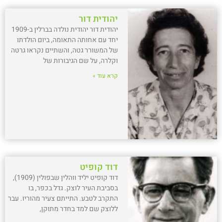
יהודית דור
יהודית דור יהודית נולדה בברלין ב-1909
יחד עם אחותה התאומה, ביום הולדתו
של המשורר גטה, והשתיים נקראו גרטה
וקלרה, על שם הגיבורות של
קרא עוד »
דוד קופיט
דוד קופיט יליד ווהלין שבפולין (1909),
בסביבת העיר לוצק. גדל בכפר, בו
התקרב לטבע. התייתם צעיר מהוריו. עבר
ללוצק שם למד בחדר מתוקן,