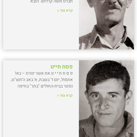
חברנו משה קרדוש. הובא
קרא עוד »
פסח חייט
פ ס ח ח י י ט את אשר יגורנו – בא!
אתמול, יום ד' בשבת, א' באב ה'תש"ט,
נפטר בבית-החולים "בתר" בחיפה
קרא עוד »