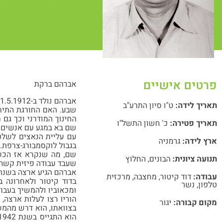
פרטים אישיים
אברהם ברקת
תאריך לידה:
ט"ו סיון התרע"ב
שבע. האם החורגת התיחס
תאריך פטירה:
כ' חשון התשל"ו
שם בא במגע עם אנשים יד
עם עליית הנאצים לשלטו
ארץ לידה:
גרמניה
בגבול לוקסמבורג-צרפת.
שם, מה שנקרא אז הכשר
תנועה ציונית:
הבונים
,
החלוץ
שעבד עבודה פיזית קשה,
עבודה:
דוד קיטור
,
מחצבה
,
מרכזית
בדוד קיטור ולאחרונה 
טלפון
,
נשר
ומכאוביו ולהמשיך בעבוד
הוריו רצו לעלות ארצה,
מקום קבורה:
יגור
בצוואתו, הוא דרש מהמשק