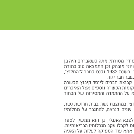
 מבית חסידי- מסורתי, מתה כשאברהם היה בן
יוני מובהק וכן התמצאה טוב בתורת
החינוך המודרני וכך גם חינכה את הילדים. בגיל 15 נרשם אברהם לסניף הנוער הציוני "הבונים". בשנת 1932 נכנס כחבר ל"החלוץ",
בר חבר יגור.
 קבוצת חברים לייסד קיבוץ הכשרה
קומות הכשרה נוספים אצל האיכרים
א על ההתמדה והמסירות של הבחור
בת ארבע וחצי, במחצבת נשר, בבית חרושת נשר,
 שנים כנראה, להתגבר על מחלותיו
לצבא האנגלי, כך הוא ממשיך לספר
ס לקבלו עקב מגבלותיו הבריאותיות.
והאח ניספו בטרבלינקה. אמא עוד הספיקה לעלות על האניה