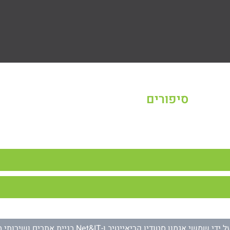
סיפורים
קי והמטופח שלהם בצריף שליד הגשר, לראות את אברהם עובד בגינה שלי
עשה – במחשבה תחילה עשה, ביסודיות רבה ובידע רב, קטן כגדול. הכל היה
ם מספר, ונמצא לאחר פטירתו]
ל ידי
שמשי אגמון סטודיו קריאייטיב
ו-
Net&IT בניית אתרים ושירותי מחשוב
נולדתי בדיסלדורף שעל יד הריינוס ב-2