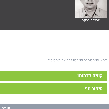
אברהם ברקת
לחצו על הכותרת על מנת לקרוא את הסיפור
קווים לדמותו
– – –
סיפור חיי
הכרתי את אברהם מהתקופה הראשונה שלי ביגור. אהבתי להיכנס לחדר הנ
פרח פרח ומקומו, זה שדורש צל והשני שנכסף לשמש. כי כל דבר שאברהם 
[סיפור חיים זה של אברהם ברקת ז"ל נכתב על ידו, כעין צוואה, לפני שני
התכנון. הוא לא אהב אילתורים של הרגע האחרון, וככה בכל השטחים.
פותח ע