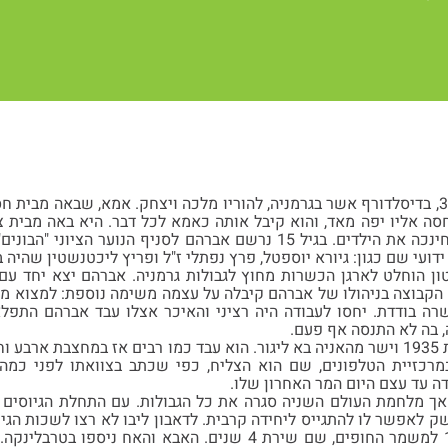
אברהם נולד ב-31.5.1912, בדיסלדורף אשר בגרמניה, להוריו מלכה ויצחק. אמא, שבאה
ה אליו יפה מאד, והוא קיבל אותה כאמא לכל דבר. היא באה מבית צ
ועי שם כגון: גיורא יוספטל, פרץ נפתלי ז"ל ופריץ ליכטנשטין שהיה בע
ן הוחלט לארגן הכשרות מחוץ לגבולות גרמניה. אברהם יצא יחד עם
 הקבוצה בניהולו של אברהם קיבלה על עצמה משימה נוספת: למצוא מ
ה בודדת. יחסו לעבודה היה רציני והאיכר אצלו עבד אברהם התפל
 בה לא התנסה אף פעם.
אברהם הגיע ארצה בשנת 1935 וישר מהאניה בא ליגור. הוא עבד כמו רבים אז במחצ
במרכזיית הטלפונים, שם הוא הצליח, כפי שכתב בצוואתו לפני כמה
ה עד עצם היום המר האחרון שלו.
 אך מלחמת העולם השניה סגרה את כל הגבולות. עם התחלת הגיוסים 
 לאפשר לו להתגייס ליחידה קרבית. לדאבון ליבו לא רצו לשכות הגיו
הוא התגייס בשנת 1942 למשמר החופים, שם שירת 4 שנים. האבא 