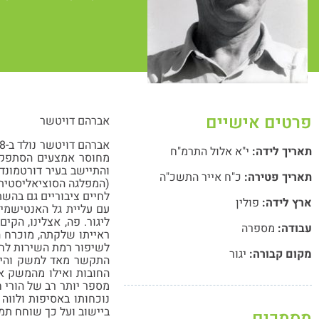
פרטים אישיים
אברהם דויטשר
תאריך לידה:
י"א אלול התרמ"ח
והתיישב בעיר דורטמונד
תאריך פטירה:
כ"ח אייר התשכ"ה
(המפלגה הסוציאליסטית ש
לחיים ציבוריים גם בהשת
ארץ לידה:
פולין
ליגור. פה, אצלינו, הק
עבודה:
מספרה
ראייתו שלקתה, מוכרח ה
לשיפור רמת השירות לחב
מקום קבורה:
יגור
התקשר מאד למשק והיה 
החובות ואילו מהמשק את
מספר יותר רב של הורי ח
נוכחותו באסיפות ולווה
ביישוב ועל כך שוחח תמיד
מסמכים