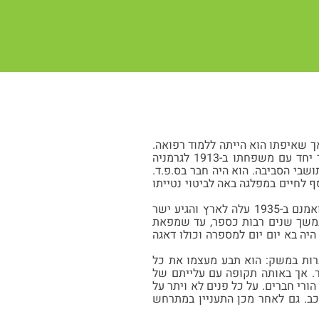
חזנות, אך שאיפתו הוא הייתה ללמוד רפואה.
מחוסר אמצעים הסתפק בלימוד חובשות (פלדשר). אחר מות אביו, ראש המשפחה, הוא עבר יחד עם משפחתו ב-1913 לגרמניה
שבי הסביבה. הוא היה חבר בס.פ.ד.
ף לחיים במפלגה באה לביטוי נטייתו
עם עליית גל האנטישמיות בשנו ה-30 בגרמניה התגברה בו יותר ויותר השאיפה לעלות ארצה ואמנם ב-1935 עלה לארץ והגיע ישר
 במשך שנים רבות כספר, עד שמפאת
יה בא יום יום למספרה וכולו דאגה
רות במשק: הוא תבע מעצמו את כל
ר. אך באותה תקופה עם עלייתם של
רי חברים. על כל פנים לא ויתר על
כב. גם לאחר מכן התעניין במתרחש