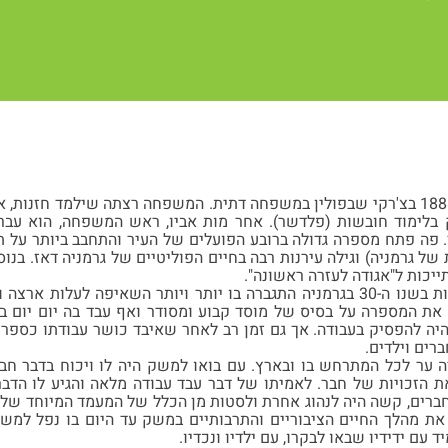
אברהם דויטשר נולד ב-1888 בצ'רקי שבפולין במשפחה דתית. המשפחה רצתה שילמד 
. פה פתח מספרה גדולה ברובע הפועלים של העיר והתחבב ביותר על תו
ל גרמניה) וגילה עירנות רבה בחיים הפוליטיים של גרמניה דאז. בנוס
ייכות ל"אגודה לעזרה ראשונה".
ים את המספרה על בסיס של מוסד קבוע ומסודר ואף עבד בה יום יום
יה להפסיק בעבודה. אך גם זמן רב לאחר שאיבד כושר עבודתו כספר ה
רים וילדים.
ער לכל המתרחש בו ובארץ. עם בואו למשק היה לו ויכוח בדבר חב
 הזכויות של חבר. לאמיתו של דבר עבד עבודה מלאה והגיע לו הדב
ברים, קשה היה לנהוג אחרת ולסטות מן הכלל של המעמד המיוחד של הו
 את מהלך החיים הציבוריים והתרבותיים במשק עד היום בו נפל למש
 עם ידידיו שבאו לבקרו, עם ילדיו ונכדיו.