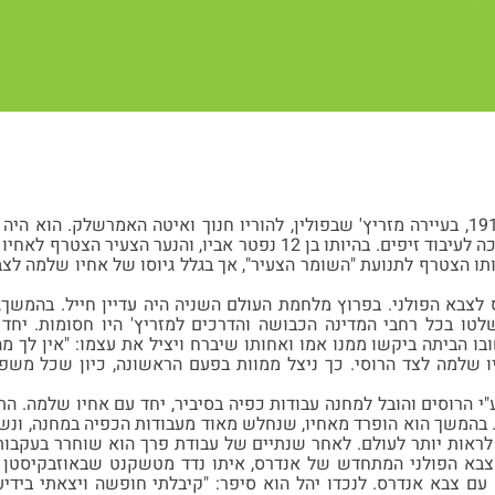
אברהם נולד באוגוסט 1915, בעיירה מזריץ' שבפולין, להוריו חנוך ואיטה האמרשלק
למשפחתו היה בית מלאכה לעיבוד זיפים. בהיותו בן 12 נפטר אביו, 
תו הצטרף לתנועת "השומר הצעיר", אך בגלל גיוסו של אחיו שלמה ל
וא התגייס לצבא הפולני. בפרוץ מלחמת העולם השניה היה עדיין חייל. בהמ
לטו בכל רחבי המדינה הכבושה והדרכים למזריץ' היו חסומות. יח
ו הביתה ביקשו ממנו אמו ואחותו שיברח ויציל את עצמו: "אין לך מה
 שלמה לצד הרוסי. כך ניצל ממוות בפעם הראשונה, כיון שכל משפחת
וא נעצר ע"י הרוסים והובל למחנה עבודות כפיה בסיביר, יחד עם אחיו שלמה.
 בהמשך הוא הופרד מאחיו, שנחלש מאוד מעבודות הכפיה במחנה, ונשל
ראות יותר לעולם. לאחר שנתיים של עבודת פרך הוא שוחרר בעקבות
צבא הפולני המתחדש של אנדרס, איתו נדד מטשקנט שבאוזבקיסטן לא
גיע ארצה עם צבא אנדרס. לנכדו יהל הוא סיפר: "קיבלתי חופשה ויצאתי ב