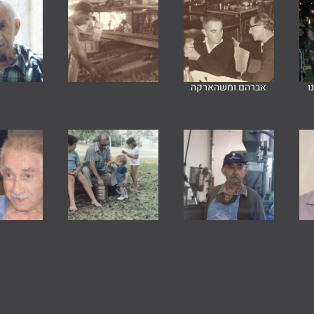
ו
אברהם ומשהארקה