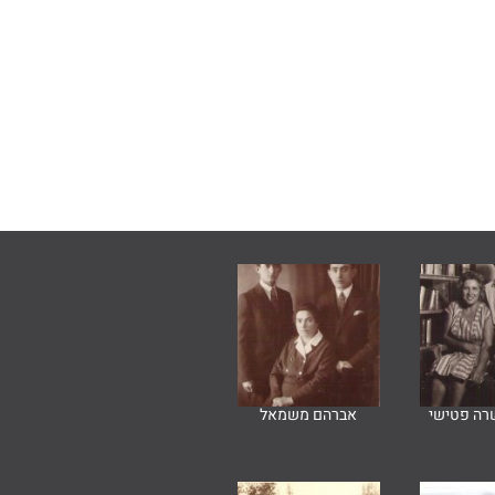
רה פטישי
אברהם משמאל