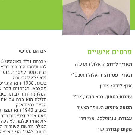
פרטים אישיים
אברהם פטישי
תאריך לידה:
ה' אלול התרע"ה
בבית ספר למסחר. בנערו
תאריך פטירה:
ד' אלול התשס"ז
ולא יצא להכשרה.
בשנת 1938 ה
ארץ לידה:
פולין
מהצבא. הגרמנים כבר ש
המלחמה חזר לביתו. בשוב
שירות בטחון:
צבא פולני
,
צה"ל
הלילה הוא ברח עם אחיו
הגזים במיידאנק.
תנועה ציונית:
השומר הצעיר
באביב 1940 ה
מעט אוכל וצפיפות רבה.
עבודה:
טובופלסט
,
עצי פרי
את אחיו שלמה לא זכה ל
הגולה ונרשם לשורות ה
מקום קבורה:
יגור
בשנת 1943 ה