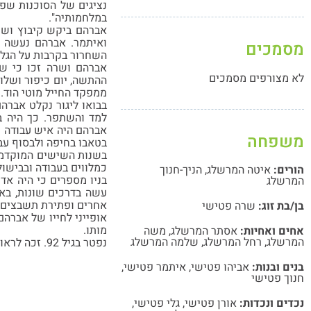
נציגים של הסוכנות שפג
במלחמותיה".
ואיתמר. אברהם נעשה פ
מסמכים
השחרור בקרבות על הגליל
אברהם ושרה זכו כי ש
לא מצורפים מסמכים
ההתשה, יום כיפור ושלו
ממפקד החייל מוטי הוד.
בבואו ליגור נקלט אברה
למד והשתפר. כך היה ב
אברהם היה איש עבודה מ
משפחה
בטאבו בחיפה ולבסוף עבד
בשנות השישים המוקדמות
כמלווים בעבודה ובבישול
הורים:
איטה המרשלג
,
הניך-חנוך
בניו מספרים כי היה אד
המרשלג
עשה בדרכים שונות, באמ
אחרים ופתירת תשבצים, 
בן/בת זוג:
שרה פטישי
אופייני לחייו של אברהם
מותו.
אחים ואחיות:
אסתר המרשלג
,
משה
המרשלג
,
רחל המרשלג
,
שלמה המרשלג
נפטר בגיל 92. זכה לראות סביבו שלושה בנים, עשרה נכדים ותשעה נינים.
בנים ובנות:
אביהו פטישי
,
איתמר פטישי
,
חנוך פטישי
נכדים ונכדות:
אורן פטישי
,
גלי פטישי
,