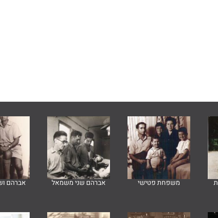
ת
משפחת פטישי
אברהם שני משמאל
אברהם וש