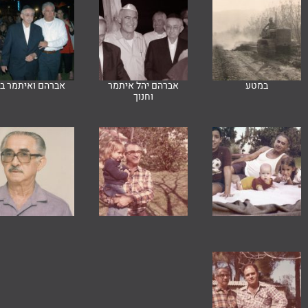
במטע
אברהם יהל איתמר
אברהם ואיתמר בנ
וחנוך