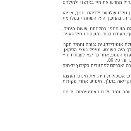
חיל מחדש את חיי בארצנו ולהילחם
יבוץ ושובץ ביגור. כאן הוא הכיר את שרה אשתו. הם נישאו בשנת 1944 וכאן נולדו שלושת ילדיהם: חנוך, אביהו
לטרון. בהמשך הוא השתתף במלחמת
בהם השתתפו במלחמת ששת הימים,
ף, תעודת כבוד במשפחת חיל האויר,
לת אוטודידקטית גבוהה ותמיד חקר,
כך היה כשנטע וטיפל בעצי הפקאן.
ענף המטע, אחר כך יצא לעבודת חוץ
 גיל 89.
ה ואברהם למחזורים בקיבוץ יד-חנה
ש אשכולות' היה. את חינוכו העצמו
קריאה בתנ"ך, חיפוש אחרי מקורות
שמר תמיד על רוח אופטימיות עד יום