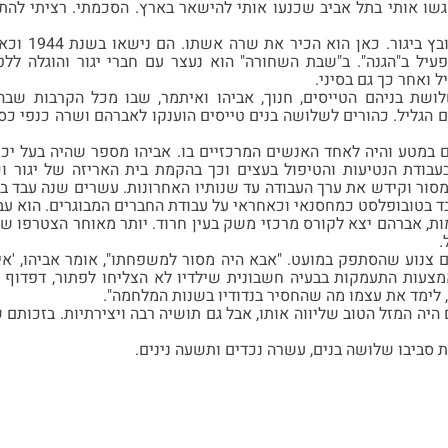
שו אותי בתל אביב שכנעו אותי להישאר בארץ. הסכמתי. רציתי להת
אברהם ביקש ק
עיל ב"הגנה". ב"שבת השחורה" הוא נעצר עם חברי יגור והוגלה ל
 ואחר כך גם בסיני.
לושת בניהם הטייסים, חנוך, אביהו ואיתמר, שבו מכל הקרבות ש
ם הגליל. כהורים לשלושה בנים טייסים הוענקו לאברהם ושרה כנפי כס
ם במטע והיה לאחד האנשים המרכזיים בו. אביהו מספר שהיה בעל יכו
עבודת הנטיעות והטיפול בעצים וכך בהקמת בית האריזה של יגור ו
סור וקידש את ערך העבודה עד שנותיו האחרונות. עשרים שנה עבד ב
 בטובופלסט כמחסנאי וכאחראי על עבודת החברים המבוגרים. הוא עבד עד
, אברהם יצא לקורס מרכזי משק בעין חרוד. יותר מאוחר הצטרפו שר
.
ם צנוע שהסתפק במועט. "אבא היה מסור למשפחתו", אומר אביהו, 'אי
צעות התעמקות בבעיה חשבונית שילדיו לא הצליחו לפתור, דפדוף ו
לימד את עצמו מה שהחסיר בנדודיו בשנות המלחמה".
 היה המזל הטוב שליווה אותו, אבל גם תושיה רבה ויצירתיות. בזכותם 