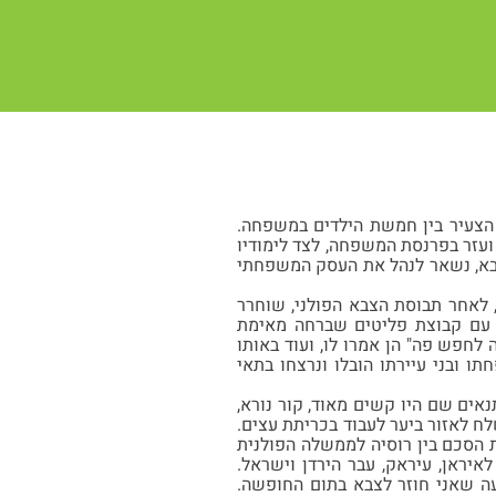
. הוא היה הצעיר בין חמשת הילדים במשפחה.
והנער הצעיר הצטרף לאחיו ועזר בפרנסת המשפחה, לצד לימודיו
צבא, נשאר לנהל את העסק המשפחתי
שך, לאחר תבוסת הצבא הפולני, שוחרר
ד עם קבוצת פליטים שברחה מאימת
 לחפש פה" הן אמרו לו, ועוד באותו
ו ובני עיירתו הובלו ונרצחו בתאי
 התנאים שם היו קשים מאוד, קור נורא,
ח לאזור ביער לעבוד בכריתת עצים.
 הסכם בין רוסיה לממשלה הפולנית
יראן, עיראק, עבר הירדן וישראל.
ידיעה שאני חוזר לצבא בתום החופשה.