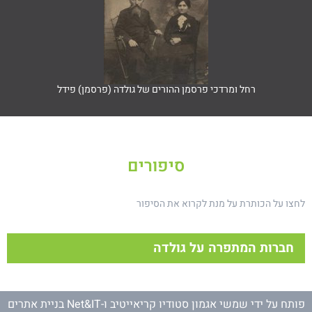
רחל ומרדכי פרסמן ההורים של גולדה (פרסמן) פידל
סיפורים
ו על הכותרת על מנת לקרוא את הסיפור
חברות המתפרה על גולדה
דה פידל
ח על ידי
שמשי אגמון סטודיו קריאייטיב
ו-
Net&IT בניית אתרים
קרו של יום רביעי ט"ז בתמוז תש"ט, נפטרה, בבית חולים עפולה