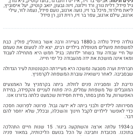
ים ונינות:
אבישי בר זיו.
,
איריס רוזנברגר
,
בועז קוטיק
,
גיא גורן
,
 פידל
,
דלית גורן
,
ורד וילוגה
,
זיוה גבעון
,
יואב קוטיק
,
יעל איסוביץ
,
ת מילרוד
,
מיכל בר זיו
,
נועה ארגוב
,
נועם פידל
,
נעמה לזר
,
עילי
וב
,
עילם ארגוב
,
עפר בר זיו
,
רוית דגן
,
רן פידל
גולדה פידל נולדה ב-1880 בעיירה ורבה אשר בווהלין, פולין. כבת
פחת פועלים מטופלת בילדים רבים, יצא לה לטעום את טעמם
חיי עבודה עוד בשחר ילדותה: בגיל חמש היא מתחילה לעבוד
ז אינה מושכת את ידה מהעבודה כל ימי חייה.
תית וערה מטבעה נמשכה היא מעיירתה הקטנטונת לעיר הגדולה
ביבה. לאחר נישואיה עוברת המשפחה לקרמניץ.
יבת לב ומסבירה פנים לזולת. ביתה בקרמניץ על האמצעים
גבלים של משפחת עמלים, היה פתוח לעניים והקפידה, במידת
שרות, על מתן בסתר, מידת חסידות שכמעט כלתה בדורנו אנו.
רותה לילדים ולבני ביתה לא ידעה גבול. פרוטה לפרוטה חסכה
 לאפשר לילדים לקבל חינוך והשכלה, ובכלל, שלא יחסר להם
.
ב-1934 עלתה ארצה והשתקעה ביגור. 15 שנות חיים התהלכה
כנו. מכובדת וחביבה על הכל בנועם הליכותיה, במאור פניה