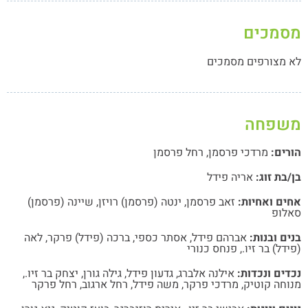
מכים
 מצורפים מסמכים
שפחה
רים:
מרדכי פרסמן
,
רחל פרסמן
בת זוג:
אריה פידל
ים ואחיות:
זאב פרסמן
,
ינטה (פרסמן) רויזן
,
שיינה (פרסמן)
לופ
ם ובנות:
אברהם פידל
,
אסתר כספי
,
ברכה (פידל) פרקר
,
לאה
דל) בר זיו.
,
פנחס כנורי
ים ונכדות:
אילנה אלברג
,
גדעון פידל
,
גילה גורן
,
יצחק בר זיו.
,
חה קוטיק
,
מרדכי פרקר
,
משה פידל
,
רחל ארגוב
,
רחל פרקר