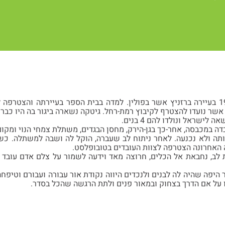
שר נועדו להצטרף לקיבוץ רמת-רחל. גיטקה נשארה ביגור בה היו כבר ה
לישראל ונולדו להם 4 בנים.
דה במכבסה, אחר-כך בגן-הירק, מחסן הבגדים, משתלת צמחי הנוי ומקו
ותה ולא נכנעה. לאחר ניתוח לב שעברה, הוקל לה ושבה למשתלה. כ
ה האחרונה הצטרפה לצוות העובדים בטובופלסט.
לב, נחבאת אל הכלים, חרוצה מאד וידעה לשמור על צלם אדם עובד 
פה שהיה לה לבנים ולנכדים היווה נקודת אור עבורה ועבורם וטיפח
 על אם הדרך בצחוק ובמאור פנים ולתת הרגשה שהכל בסדר.