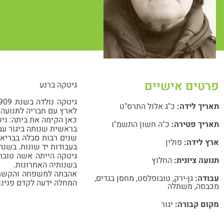
פרטים אישיים
גיטקה ברנע
תאריך לידה:
כ"ג אלול התרס"ט
לארץ עם חבריה לתנועה א
כאן הקימה את ביתה: נישאה 
תאריך פטירה:
כ"ה חשון התשמ"ו
בראשית שנותה ביגור עב
שנים רבות סבלה בבריא
ארץ לידה:
פולין
בעבודות יד שונות. בשנ
גיטקה הייתה אשה טובת 
תנועה ציונית:
החלוץ
בשנותיה האחרונות.
אהבתה למשפחה והקשר הי
עבודה:
גן-ירק
,
טובופלסט
,
מחסן בגדים
,
המחלה ידעה לקדם פנינו
מכבסה
,
משתלה
מקום קבורה:
יגור