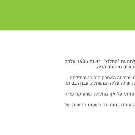
גיטקה נולדה בשנת 1909 בעיירה ברזניץ אשר בפולין. למדה בבית הספר בעיירתה והצטרפה לתנועת "החלוץ". בשנת 1936 עלתה
וריה ואחותה מניה.
ם עבודתה האחרון היה הטובופלסט.
שקשתה עליה המשתלה, עבדה בביתה
וחיוני על אף מחלתה שהעיקה עליה
ה אותם בחום. גם בשעות הקשות של