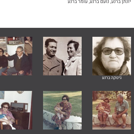
יונתן ברנע
,
נועם ברנע
,
עומר ברנע
גיטקה ברנע