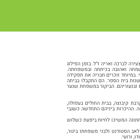
ם לברכה, אחות צעירה לברכה ואריה ז"ל. בזמן הפילוג
 שמחה ואהובה בכיתתה ובמשפחתה.
. במיוחד זוכרים חבריה את תפקידה
נות בית הספר. הם התקבלו בביתה
ם ובנעוריהם. הביקור במשפחת שנער
 לשרת בקרבת קיבוצה, בבית החולים בעפולה,
לחמת ההתשה. ההיכרות ביניהם התחדשה כשגבי
ר החתונה המשיכו לחיות ביפעת כשלוש
ים לאב הסטודנט ולבני משפחתו ביגור,
, ורועי.