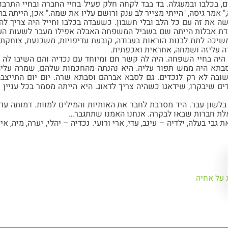
ם, בכלבו ובמעגלה. בד בבד לקחה חלק פעיל בחיי החברה ובחיי התרבות
," אמר גיסה, "הייתי מצייר לב ענק ורושם עליו את שמה." אכן, הייתה ב
ה את זה עם כל הלב ובלי חשבון. כשעבדה בכלבו וחייל היה צריך להש
דת אבלות הייתה שם בשביל המשפחה האבלה אפילו מעבר לשעות העבו
שיכה לתת לבנות הוראות בעבודה, קובעת עדיפויות, משכנעת, צוחקת
רה עליזה ושמחה, אחראית ואכפתית.
 היה בחיי השפחה. היה לה קשר חם ומיוחד עם נכדיה והם השיבו לה ב
בתא היה ממש תפור עליה. היא נהנתה מהחכמות שלהם, שמרה עליהם
שובה לא רק לנכדים. גם לסבא אברהם וסבתא שרה. יום יום התייצב
ם שיבקרו, שידאגו כשהיה צריך לדאוג. היא הייתה מסמר בכל עניין ו
בלשון עבר. היד מסרבת לחבר את האותיות והמילים למוות. דמותה עדי
לת חברות שבאו לבקרה. אנחנו האמנו שתתגבר…
 גבי בעלה, ילדיה – עינב, עדי, ארי ורועי. נכדיה – יהלי, יערה, מיה, 
על אחיה