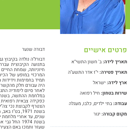
פרטים אישיים
דבורה שנער
תאריך לידה:
ב' חשון התשי"א
בתנועה הקיבוצית עברה
חיוניותה, שמחת החיים 
תאריך פטירה:
י"ז אדר התשע"ה
המרכזי במופע של הכית
תמיד בחמימות וידידות 
ארץ לידה:
ישראל
היה עבורם חלק מהקשר ע
לאחר סיום לימודיה התגי
שירות בטחון:
חיל רפואה
עבודה:
בתי ילדים
,
כלבו
,
מעגלה
הצטרף לקבוצת נכי צה"ל 
בשנת 1971, ב
מקום קבורה:
יגור
שנים, עד אחרי מלחמת יום
בשנת 1974 הח
שעזר ותמכו באם הצעירה 