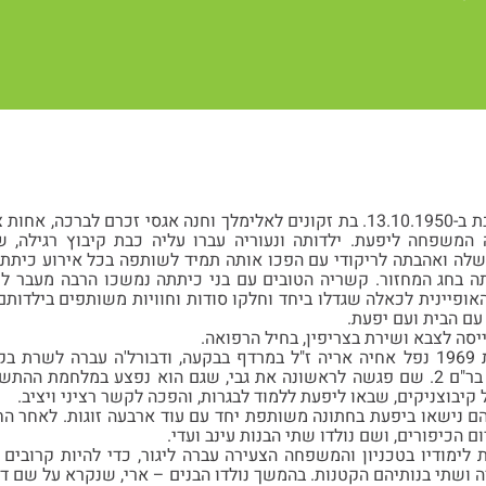
דבורל'ה נולדה בקיבוץ גבת ב-13.10.1950. בת זקונים לאלימלך וחנה אגסי זכר
 המשפחה ליפעת. ילדותה ונעוריה עברו עליה כבת קיבוץ רגילה,
שלה ואהבתה לריקודי עם הפכו אותה תמיד לשותפה בכל אירוע כיתתי
ה בחג המחזור. קשריה הטובים עם בני כיתתה נמשכו הרבה מעבר לש
האופיינית לכאלה שגדלו ביחד וחלקו סודות וחוויות משותפים בילדות
ם הבית ועם יפעת.
יסה לצבא ושירת בצריפין, בחיל הרפואה.
במלחמת ההתשה, בשנת 1969 נפל אחיה אריה ז"ל במרדף בבקעה, ודבורל'ה עברה
כפקידה צבאית רפואית בר"ם 2. שם פגשה לראשונה את גבי, שגם הוא נפצע במ
קיבוצניקים, שבאו ליפעת ללמוד לבגרות, והפכה לקשר רציני ויציב.
ט"ו באב, הם נישאו ביפעת בחתונה משותפת יחד עם עוד ארבעה זוגות. לאח
 הכיפורים, ושם נולדו שתי הבנות עינב ועדי.
ל גבי את לימודיו בטכניון והמשפחה הצעירה עברה ליגור, כדי להיות קרוב
ושתי בנותיהם הקטנות. בהמשך נולדו הבנים – ארי, שנקרא על שם דודו