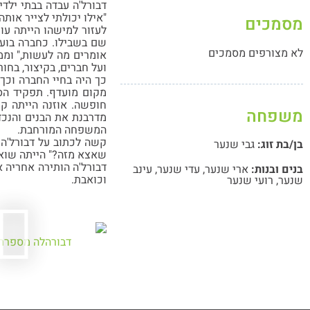
דבורל'ה עבדה בבתי ילדי
"אילו יכולתי לצייר אותה
מסמכים
לעזור למישהו הייתה עוש
שם בשבילו. כחברה בוע
לא מצורפים מסמכים
אומרים מה לעשות," וממ
ועל חברים, בקיצור, בחו
כך היה בחיי החברה וכך
מקום מועדף. תפקיד הס
חופשה. אוזנה הייתה ק
משפחה
מדרבנת את הבנים והנכדי
המשפחה המורחבת.
קשה לכתוב על דבורל'ה 
בן/בת זוג:
גבי שנער
שאצא מזה?" הייתה שוא
דבורל'ה הותירה אחריה את
בנים ובנות:
ארי שנער
,
עדי שנער
,
עינב
וכואבת.
שנער
,
רועי שנער
דבורהלה מספרת 