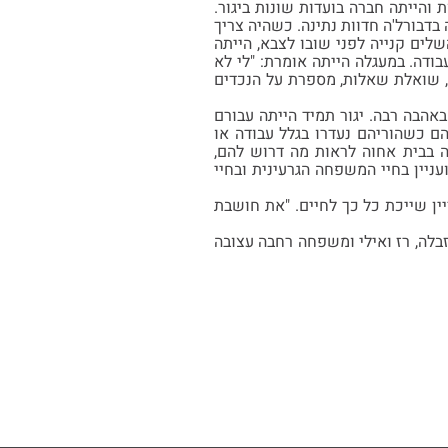
 והייתה חברה בועדות שונות ביגור.
ה בדבורל'ה חדוות נתינה. כשהיה צריך
לים קנייה לפני שובו לצבא, הייתה
דה. במעגלה הייתה אומרת: "לי לא
, שואלת שאלות, מספרת על הנכדים
אהבה רבה. יגור תמיד הייתה עבורם
 כשהוריהם נעדרו בגלל עבודה או
ה בבית אחוה לראות מה דרוש להם,
עניין בחיי המשפחה הגרעינית ובחיי
ין שייכת כל כך לחיים. "את חושבת
איזבלה, רז ואילי ומשפחה רחבה עצובה