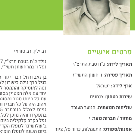
פרטים אישיים
דב ילין, רב טוראי
נולד כ"ח בטבת תרצ"ז, 11.1.1937
תאריך לידה:
כ"ח טבת התרצ"ז
נפל ו' במרחשוון תשי"ז, 11.10.1956
תאריך פטירה:
ו' חשון התשי"ז
בן זאב ורחל, חברי יגור.
בגיל הרך גילה כישרון ל
ארץ לידה:
ישראל
נטה למוסיקה והתמסר לשמ
יחד עם אלה הצטיין בסוג
שירות בטחון:
צנחנים
עם כל היותו סגור ומסוג
אהוב היה על כל חבריו ו
שליחות תנועתית:
הנוער העובד
בתפקידו והיה מוכן לכל,
מחזור / חברות נוער:
י
נפל בקרב קלקיליה ביום ו' במרחשוון תשי"ז ( .10.1956
ב"שלושים" לנופלו הקדיש
אמנות/ספורט:
התעמלות
,
כדור סל
,
ציור
ביום השנה לנופלו הוציא