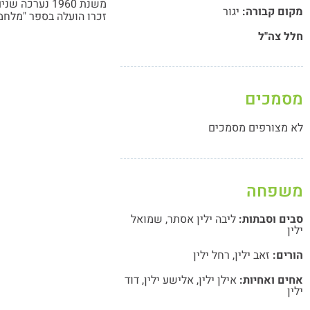
משנת 1960 נערכה שנים רבות תחרות כדורסל לזכרו.
מקום קבורה:
יגור
זכרו הועלה בספר "מלחמו
חלל צה"ל
מסמכים
לא מצורפים מסמכים
משפחה
סבים וסבתות:
ליבה ילין אסתר
,
שמואל
ילין
הורים:
זאב ילין
,
רחל ילין
אחים ואחיות:
אילן ילין
,
אלישע ילין
,
דוד
ילין