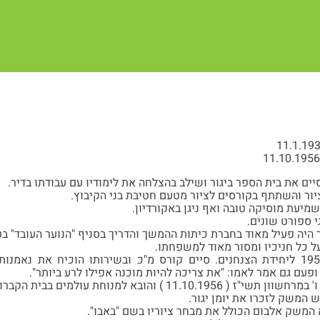
 סיים את בית הספר ביגור ושילב בהצלחה את לימודיו עם עבודתו בדיר.
ציור והשתתף בקורסים לציור מטעם חטיבת בני הקיבוץ.
יעת מוסיקה טובה ואף ניגן באקורדיון.
י ספורט שונים.
ר היה פעיל מאוד בחברת כיתות ההמשך והדריך בסניף "הנוער העובד" בט
על כל חניכיו ומסור מאוד למשפחתו.
גוייס לצה"ל בנובמבר 1955 ליחידת הצנחנים. סיים קורס מ"כ ובשירותו הוכיח את
 ופעם גם אמר לאמו: "את צריכה להיות מוכנה אפילו לרע ביותר".
11 ) והובא למנוחת עולמים בבית הקברות ביגור.
 המשק לזכרו את יומן יגור.
 המשק אלבום הכולל את מבחר ציוריו בשם "באבו".