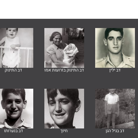
דב ילין
דב התינוק בזרועות אמו
דב התינוק
דב בגיל הגן
חיוך
דב בנערותו