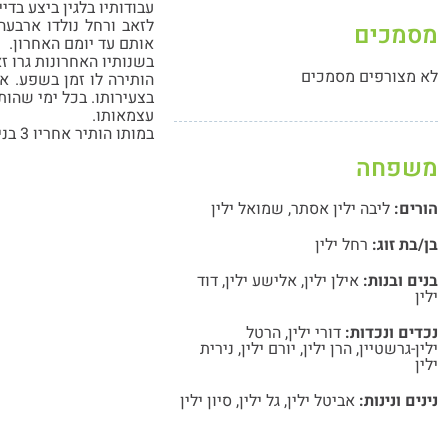
עבודותיו בלגין ביצע בדי
מסמכים
אותם עד יומם האחרון.
בשנותיו האחרונות גרו ז
לא מצורפים מסמכים
הותירה לו זמן בשפע. א
בצעירותו. בכל ימי שהו
עצמאותו.
במותו הותיר אחריו 3 בנים, 20 נכדים ושני נינים.
משפחה
הורים:
ליבה ילין אסתר
,
שמואל ילין
בן/בת זוג:
רחל ילין
בנים ובנות:
אילן ילין
,
אלישע ילין
,
דוד
ילין
נכדים ונכדות:
דורי ילין
,
הרטל
ילין-גרשטיין
,
הרן ילין
,
יורם ילין
,
נירית
ילין
נינים ונינות:
אביטל ילין
,
גל ילין
,
סיון ילין