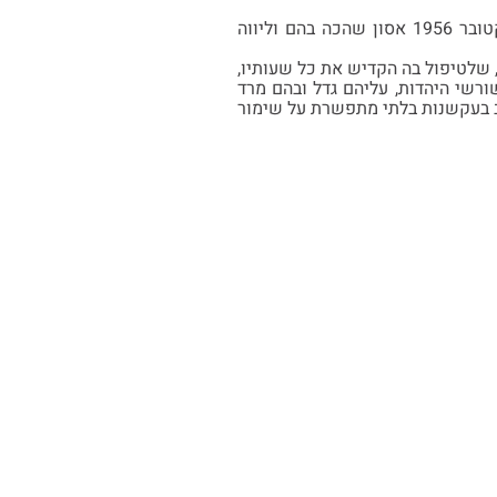
לזאב ורחל נולדו ארבעה בנים: אילן, דב, דוד ואלישע. דב נפל בפעולת תגמול בקלקיליה באוקטובר 1956 אסון שהכה בהם וליווה
 שלטיפול בה הקדיש את כל שעותיו,
ורשי היהדות, עליהם גדל ובהם מרד
אב בעקשנות בלתי מתפשרת על שימור