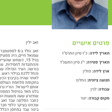
פרטים אישיים
זאב ילין
תאריך לידה:
כ"ז סיון התרס"ז
שמואל חיים, היה מפעילי 
בגיל 15, כשחש ש
תאריך פטירה:
י"ג סיון התשנ"ד
וההתנגדות לחסידות, שא
בורשה. העיר הגדולה שב
ארץ לידה:
פולין
והחל ללכת בגילוי ראש. 
לאחר שהיה בקיבוץ הכשרה, עלה בשנת 1929 לישראל ובשנת 1930 הצטרף לפלו
תנועה ציונית:
החלוץ
בתקופת מלחמת העולם הש
אותם לישראל. הוריו גרו
עבודה:
לגין
בלט מאד בטיפול המסור
שתיגרע שעה משעות העב
מקום קבורה:
יגור
כחבר הפלוגה עבד זאב ב
שכוונו בעיקר כלפי חברי
ביגור עבד במחסן הכללי