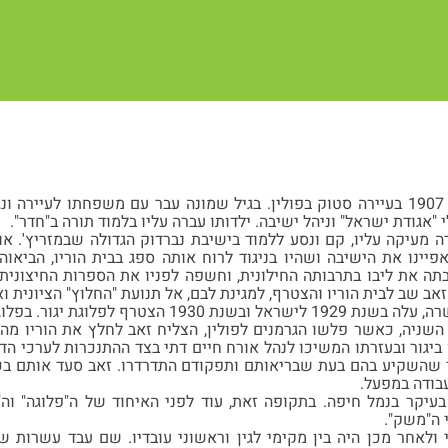
זאב נולד ב-6 לספטמבר 1907 בעיירה סטוק בפולין. בגיל שמונה עבר עם משפחתו לע
"אגודת ישראל" וניהל ישיבה. ילדותו עברה עליו בלמוד תורה ב"חדר".
העיירה מעיקה עליו, קם ונסע ללמוד בישיבת נברדוק הגדולה שבמזריץ'. 
פיינו את הישיבה ושהיו בניגוד לרוח אותה ספג בבית הוריו, הביאוה
תה את ליבו בתרבותה החילונית, וחשפה לפניו את הספרות החיצונית
זאב שב לבית הוריו והצטרף, למגינת לבם, אל תנועת "החלוץ" הציונית 
גת יגור. בפלוגה הכיר את רחל ונשא אותה לאשה.
ניה, כאשר פלשו הגרמנים לפולין, הצליח זאב לחלץ את הוריו מהגו
 ביגור ובעזרתו המשיכו לנהל אורח חיים דתי בצד ההתנכרות לערכי הד
 שהשקיע בהם בעת שבריאותם ותפקודם התדרדרו. זאב סעד אותם בכל
ודה במפעל.
עיקר בנמל חיפה. בתקופה זאת, עוד לפני האיחוד של ה"פלוגה" וה
 ה"משק".
 ולאחר מכן היה בין מקימי לגין וראשוני עובדיו. שם עבד עשרות 