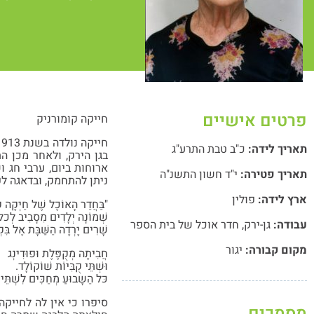
פרטים אישיים
חייקה קומורניק
תאריך לידה:
כ"ב טבת התרע"ג
בגן הירק, ולאחר מכן ה
ארוחות ביום, ערבי חג 
תאריך פטירה:
י"ד חשון התשנ"ה
ניתן להתחמק, ובדאגה לפ
ארץ לידה:
פולין
"בַּחֲדַר הָאוֹכֶל שֶׁל חַיְקָה ק
שְׁמוֹנָה יְלָדִים מִסָבִיב לְכל 
עבודה:
גן-ירק
,
חדר אוכל של בית הספר
שָׁרִים יָרְדָה הַשַּׁבָּת אֶל בִּ
מקום קבורה:
יגור
חֲבִיתָה מְקֻפֶּלֶת וּפוּדִינְג
וּשְׁתֵּי קֻבִּיוֹת שׁוֹקוֹלָד.
כּל הַשָבוּעַ מְחַכִּים לִשְׁתֵּי
סיפרו כי אין לה לחייק
מסמכים