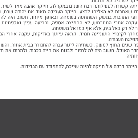
קה לערבים של תרבות.
תה קשורה לפעילותה רבת השנים במקהלה. חייקה אהבה מאד לשיר. שי
ם שאחרות לא הצליחו לבצע. חייקה העריכה מאוד את יהודה שרת, ו
ועי התרבות במשק השתתפה בשמחה, ובאופן מיוחד, חשוב היה לה לי
עקבה אחרי המתרחש, לא החמיצה אספה, והביעה עניין ואכפתיות בנ
ר לא רק כאל בית, אלא אף כמו אל משפחה.
מחוץ לקיבוץ התעניינה תמיד: קראה עיתון באדיקות, עקבה אחרי ה
מפלגת העבודה.
שנים מחוץ למשק. כשחזרה ליגור עברה להתגורר בבית אחוה, והשתל
דר האוכל. חשוב היה לה לחזור ולבנות את חייה בכבוד, ולתרום את 
ותיה.
ו הייתה דרכה של חייקה להיות שייכת, להתמודד עם הבדידות.