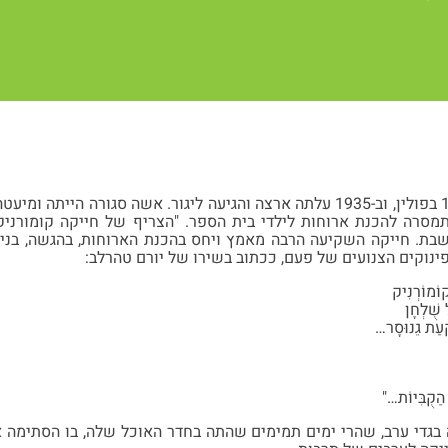
חייקה נולדה בשנת 1913 בפולין, וב-1935 עלתה ארצה והגיעה ליגור. אשה סג
תמסרה להכנת ארוחות לילדי בית הספר. "הצריף של חייקה קומורני
ושבת. חייקה השקיעה הרבה מאמץ ויחס בהכנת הארוחות, בהגשה, בני
ינוקים הצנועים של פעם, ככתוב בשירו של יורם טהרלב:
וֹמוֹרְנִיק
שֻׁלְחָן
קְעַת גֵנוּסָר…
 הַקֻבִּיוֹת…"
ה בגדי ערב, שהרי ימים תמימים שהתה בחדר האוכל שלה, בו הסתימה