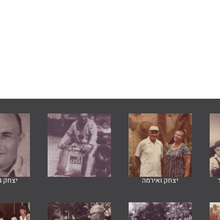
יצחק ואירמה
יצחק ג