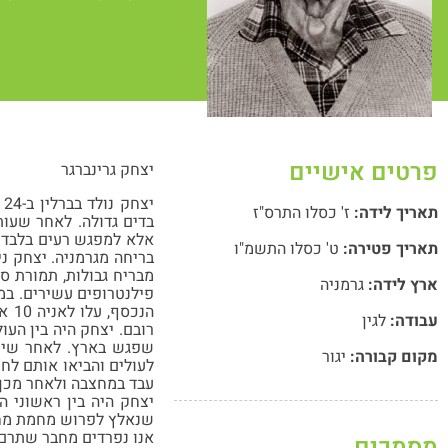
פרטים אישיים
יצחק גרינברגר
תאריך לידה:
ז' כסלו התרס"ז
בדים גדולה. לאחר שעות
אלא למפגש רעים בלבד. 
תאריך פטירה:
ט' כסלו התשמ"ו
בריחה מגרמניה. יצחק ני
מבריח גבולות, תמורת ס
ארץ לידה:
גרמניה
פילנטרופים עשירים. במ
עבודה:
לגין
רובם. יצחק היה בין העו
מקום קבורה:
יגור
לעולים והביאו אותם לחו
עבד במחצבה ולאחר מכן
שנאלץ לפרוש מחמת מחל
אנו נפרדים מחבר שתרם א
מסמכים