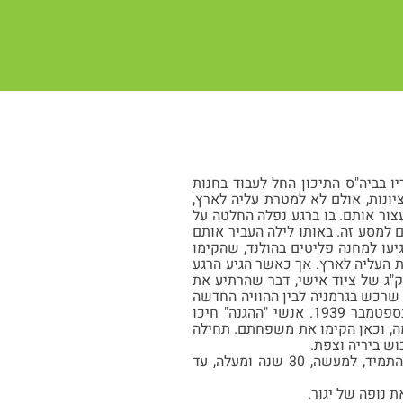
עם סיום לימודיו בביה"ס התיכון החל לעבוד בחנות
ונות, אולם לא למטרת עליה לארץ,
צור אותם. בו ברגע נפלה החלטה על
 למסע זה. באותו לילה העביר אותם
יעו למחנה פליטים בהולנד, שהקימו
ת העליה לארץ. אך כאשר הגיע הרגע
סף, עלו לאניה 10 אנשים בלבד מתוך 270 שהיו במחנה, משום שהתירו להם לקחת רק 8 ק"ג של ציוד אישי, דבר שהרתיע את
ת שרכש בגרמניה לבין ההוויה החדשה
שפגש בארץ. לאחר שיט מתיש שנמשך חודשיים, הגיעה האניה לחוף הרצליה בליל עלטה, בספטמבר 1939. אנשי "ההגנה" חיכו
רמה, וכאן הקימו את משפחתם. תחילה
ש ביריה וצפת.
יצחק היה בין ראשוני החברים שהקימו את הפחחיה, הלא היא ראשיתה של לגין. במקום זה התמיד, למעשה, 30 שנה ומעלה, עד
 נופה של יגור.