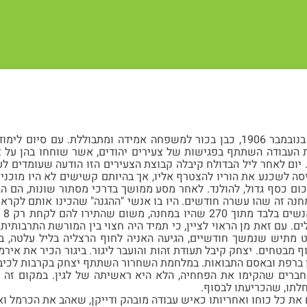
יצחק נולד בברלין ב-24 בנובמבר 1906, כבן בכור למשפחה אמידה ומתבוללת. 
 העבודה השתתף בפגישות של צעירים יהודים, אשר שוחחו בהן על צי
יום לאחר ליל הבדולח קיבלה קבוצת הצעירים הזו הודעה שעומדים לע
סה לשכנע את הוריו להצטרף אליו, אך בהיותם קשישים לא היו מוכנים
כום כסף גדול, להולנד. לאחר מסע ממושך בדרכי מסתור שונות, הם הג
חנה זה שהו עשרה חודשים. היו בו אנשי "ההגנה" שהכינו אותם לקרא
הנכ
לים. עם זאת מן הראוי לציין, כי תמיד היה חצוי בין המורשת התרבותי
ף מבטחים. יצחק קיבל תעודת זהות והועבר ליגור. ביגור הכיר את אי
 ברפת ובאסם התבואות. במלחמת השחרור השתתף יצחק בקרבות לכיבו
תו, שהכריעתו לבסוף.
ת כל כוחו ואחריותו כאיש עבודה מובהק ודייקן, שאהב את הכרמל ואת