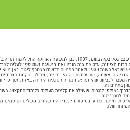
ישראל נולד בברטיסלבה שבצ'כסלובקיה בשנת 1907. כבן למשפחה אדוק
הרוח הציונית, עזב את בית הוריו ואת הישיבה ושם פניו לעליה לארץ
שים הצטרף ליגור. כאן נשא לאשה את רחל.
ה מעבר לכביש, שהייתה אז הנגריה הטכנית היחידה באזור. תוך כדי ע
ון בתחום זה.
ה מורה ומדריך באולפן לנגרות, ששילב את קליטת העולים בלימוד המקצוע. 
ים לחברי יגור.
יכות, חייכני וצנוע. בסיפוריו לנכדיו היו שזורים משלים ופתגמים 
המיוחד שלו.