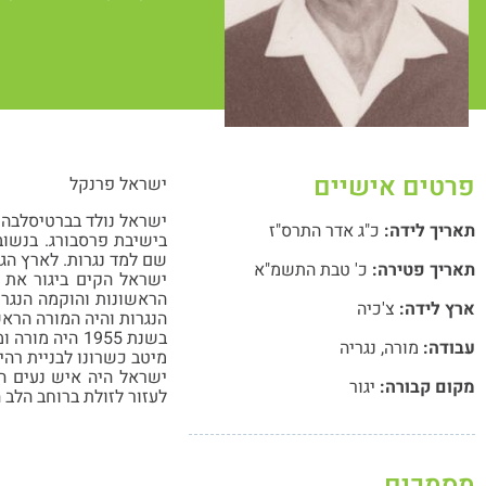
פרטים אישיים
ישראל פרנקל
תאריך לידה:
כ"ג אדר התרס"ז
בישיבת פרסבורג. בנשוב 
שם למד נגרות. לארץ הגיע ישראל בשנת 1930 ולאחר חמישה חד
תאריך פטירה:
כ' טבת התשמ"א
הראשונות והוקמה הנגרי
ארץ לידה:
צ'כיה
הנגרות והיה המורה הראש
בשנת 1955 הי
עבודה:
מורה
,
נגריה
מיטב כשרונו לבניית רהיט
ישראל היה איש נעים הל
מקום קבורה:
יגור
לעזור לזולת ברוחב הלב 
מסמכים