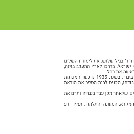
ה החל ללמוד תורה ב"חדר" בגיל שלוש. את לימודיו השלים
 ישראל. בדרכו לארץ התעכב בוינה,
ישראל הקים ביגור את הנגריה הראשונה, שהעבודות בה היו ידניות, ויד לו בהקמת הצריפים ביגור. בשנת 1935 נרכשו המכונות
בודתו, הכניס לבית הספר את הוראת
בשנים שלאחר מכן עבד בנגריה ותרם את
מהמקרא, המשנה והתלמוד. תמיד ידע