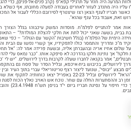
וות המרעה היה חוזר על תרגילי קפא"פ (קרב פנים-אל-פנים), כדי להגי
 עליו היה מתנדב לעזור לאחרים בעבודה למעלה מחובתו, אף כשלא ב
כאשר חבריו לענף הצאן רצו שיצטרף לסירובם הכללי לעבור אל המכוור
ש זאת, אעבוד בכל ענף שהוא".
 אמר להתגייס לפלמ"ח. מוסדות המשק עיכבוהו בגלל הצורך החי
ת בבית, בשעה שאני יכול לתת את חלקי להצלת המולדת?" – התאונן 
חידה הימית של הפלמ"ח (בגלל חשיבות "הקשר עם הגולה" – כפי שאמר
קיד מ"כ ומדריך והתמסר כולו לתפקידיו, אך קשרי נפשו עם הבית ו
ל שלום אחיו אריה ובהעברתן אליה, ובשעת פרידה אמר לה: "אל תחש
 חלקו!" אך נתינת חלקו בהדרכה לא סיפקה אותו. "כבר נמאס עלי להד
תבטלים," אמר בקנאה לחברו שעלה לקרבות בדרך לירושלים. "יש לי 'כיף
רך לירושלים, בכיבוש בית-איכסא, ובליל הסדר של פסח גם בהתקפה
ושלים מבצע "יבוסי", שנועד ליצור רצף טריטוריאלי עברי בתוך העיר ובי
המבצע הועברה חטיבת "הראל" לירושלים ובליל 22-23 באפריל יצא
זמן רב וההסתערות החלה עם שחר. נוכח אש האויב נאלץ הכוח לסגת וב
רבים. בקרב זה נפל,
בים.
ר