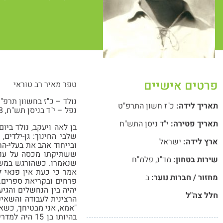
פרטים אישיים
טפר מאיר רב טוראי
נולד – כ"ז בחשוון תרפ"ט, 11.1928
תאריך לידה:
כ"ז חשון התרפ"ט
נפל – י"ד בניסן תש"ח, 23.4.1948
תאריך פטירה:
י"ד ניסן התש"ח
שלבי החינוך: גן-ילדים,
ארץ לידה:
ישראל
ובייחוד אהב את בעלי-הח
ששתיקתו מכסה על עולם
שירות בטחון:
מד"נ
,
פלמ"ח
שנאמרו. כשהורגש במשק 
אמר כי כעת אין פנאי ל
מחזור / חברות נוער:
ב
פרחים ובקריאת ספרים. 
יהיה בין הנחשלים והגי
חלל צה"ל
הרצינית לעבודה והשאיפ
"אמא, אני מבטיחך, כשא
בהיותו בן 5