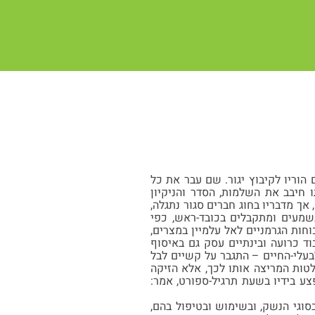
ון תרפ"ט (10.11.1928) ברעננה ובהיותו בן 4 שנים עבר עם הוריו לקיבוץ יגור. שם עבר את כל
ו חיבב את השלמות, הסדר והניקיון
אך מדבריו בחוג חברים סגור נתגלה,
נשמעים ומתקבלים בכובד-ראש, כפי
ות הגרמניים לאל עלמיין במצרים,
ד כרועה ובינתיים עסק גם באיסוף
עלי-החיים – התגבר על קשיים לבל
לטות המריצה אותו לכך, אלא הזיקה
ע בידיו בשעת תרגיל-ספורט, אמר:
ות בסוגי הנשק, ובשימוש ובטיפול בהם,