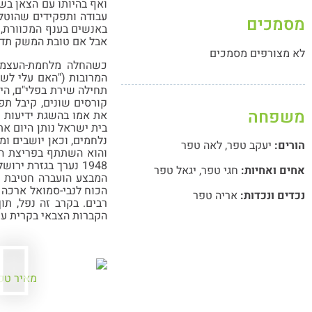
ואף בהיותו עם הצאן בשל
עבודה ותפקידים שהוטלו
מסמכים
באנשים בענף המכוורת, 
אבל אם טובת המשק תדרו
לא מצורפים מסמכים
כשהחלה מלחמת-העצמאות
המרובות ("האם עלי לשב
תחילה שירת בפלי"ם, הי
קורסים שונים, קיבל תפ
משפחה
את אמו בהשגת ידיעות ע
בית ישראל נותן היום את
נלחמים, וכאן יושבים ומ
הורים:
יעקב טפר
,
לאה טפר
והוא השתתף בפריצת הד
1948 נערך בגזרת יר
אחים ואחיות:
חגי טפר
,
יגאל טפר
הכוח לנבי-סמואל ארכה 
נכדים ונכדות:
אריה טפר
הקברות הצבאי בקרית ענ
מאיר טפ