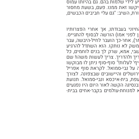
ע לידי שלמות בהם. גם בהיותו עמוס
יקשו זאת ממנו. פעם, בשעת מחסור
ת, השיב: "גם עלי חביבים הכבשים,
וני בעבודתו, אך אחרי הפצרותיו
לפני אמו) הורשה לבסוף להתגייס.
), אחר-כך הועבר לחיל-היבשה, עבר
המשק לא נותקו. הוא השתדל להרגיע
בי, אמא, שרק לך בנים לוחמים, כל
ריך ולהדריך. צריך לעשות משהו! שם
' לעלות!" סוף-סוף ניתן לו מבוקשו
 על נבי-סמואל. לקראת סוף אפריל
ן ירושלים והיישובים שבצפונה. לצורך
ו כוחותיה לתקוף את שועפת, בית-איכסא ונבי-סמואל. תנועת
נסיגה הקשה לאור היום היו נפגעים
 תוך כדי חיפוי על נסיגת חבריו ביום י"ד בניסן תש"ח 23.4.1948) והובא למנוחת-עולמים בקבר-אחים בבית-