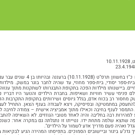
10.
בן לאה ויעקב, נולד ביום כ"ז בחשו
 בית-ספר יסודי, בית-ספר מחוזי, עד שהיה לחבר בוגר במשק. מילדות
יים. ביישנותו מילדות הפכה בתקופת התבגרותו לשתקנות מתוך ענווה, 
 פנימי עשיר חוויות ושאיפות. בחברת הילדים והנוער היו דבריו 
מחסור רב בכוח אדם, בגלל גיוסים ושירותים בתקופת התקרבות הכוח
התעסק במתמטיקה ובפיסיקה, ויצא לעבודה בענף הצאן. התחיל לעבו
התמסר לענף בחיבה וכאילו מתוך אמביציה אישית – צמודה לחיבה לב
ע למהירות רבה בחליבה והיה לאחד מטובי הגוזזים. לא השאיפה להתב
ה שתצא שלמה מתחת ידו. נטייתו זו נתגלתה גם במקרה אחר: כשנפצ
גדל ואהיה פעם מדריך אדע לשמור על הילדים".
1 היה למדריך גדנ"ע ביגור וביישובים הסמוכים. בתפיסתו המהירה הגיע לבקיא