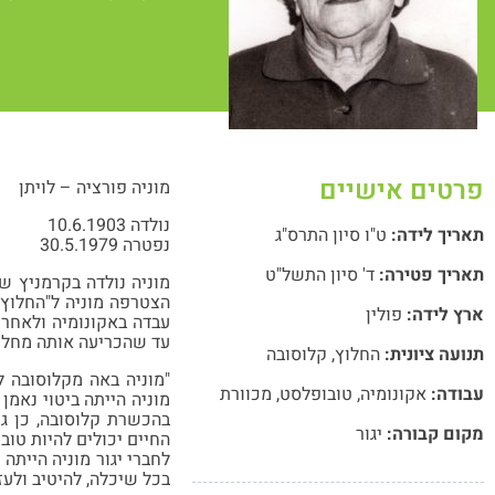
פרטים אישיים
מוניה פורציה – לויתן
נולדה 10.6.1903
תאריך לידה:
ט"ו סיון התרס"ג
נפטרה 30.5.1979
תאריך פטירה:
ד' סיון התשל"ט
מוניה נולדה בקרמניץ שב
ארץ לידה:
פולין
עבדה באקונומיה ולאחר
עד שהכריעה אותה מחל
תנועה ציונית:
החלוץ
,
קלוסובה
עבודה:
אקונומיה
,
טובופלסט
,
מכוורת
מוניה הייתה ביטוי נאמן
בהכשרת קלוסובה, כן גם
מקום קבורה:
יגור
החיים יכולים להיות טוב
לחברי יגור מוניה הייתה
בכל שיכלה, להיטיב ולעזו