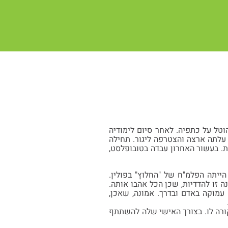
וטל על כתפיה. לאחר סיום לימודיה
צטרפה מוניה ל"החלוץ", שבמסגרתו הגיעה להכשרת קלוסובה, שם שהתה כשנתיים וב-1929 עלתה ארצה והצטרפה ליגור. תחילה
. בעשור האחרון עבדה בטובופלסט,
י קלוסובה הייתה הפלמ"ח של "החלוץ" בפולין.
נה זו להדדיות, שכן הכל אהבו אותה.
עמוקה באדם ובדרך. אמונה, שאכן,
קורה לו. בצורך האישי שלה להשתתף