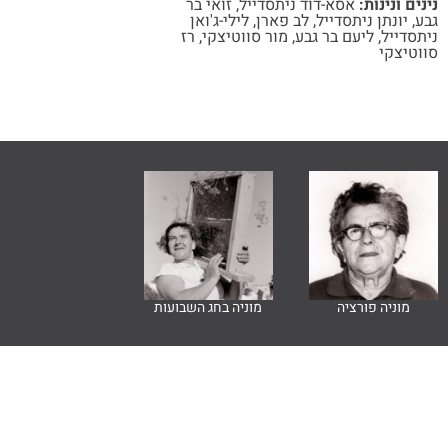
נינים ונינות:
אסא-דוד ניתסדייל
,
זואי בר
גבע
,
יונתן ניתסדייל
,
לב פארן
,
לילי-ג'ואן
ניתסדייל
,
ליעם בר גבע
,
מור סווטיצקי
,
רז
סווטיצקי
מוניה פורציה
מוניה בחג השבועות