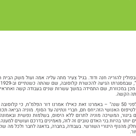
פולין להוריה חנה ודוד. בגיל צעיר מתה עליה אמה ועול משק הבית ה
ה
 מכן במכוורת, שם התמידה במשך עשרות שנים בעבודה קשה ואחראית
תה הקשה.
"מוניה באה מקלוסובה לפני 50 שנה" – באמרנו זאת כאילו אמרנו דור הפלמ"ח, כ
 לטיפוס האנושי הזה:יחס חם, חברי ונתינה עד הסוף. מוניה הביאה תכו
 ביגור, המשיכה מוניה לתרום ללא היסוס, בשלמות נפשית ובאמונה 
ים יותר בהיות בני האדם טובים זה לזה, מאמינים בדרכם ועושים למענה.
 חלק מהנוף היגורי השורשי. בעבודה, בחברה, בדאגה לחבר ולכל מה ש
ר.