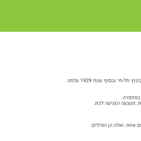
מלכה נולדה להוריה אפרים-ברוך ואלטה-מירל ב-1908 בוונגרוב, פולין. מלכה היתה בהכשרה בקיבוץ תל-חי ובסוף שנת 1929 עלתה
 במתפרה.
ת. מטבעה הצניעה לכת.
 אחת. ואלה הן המילים: