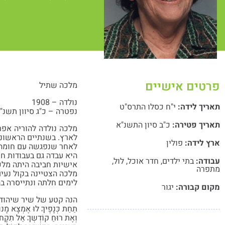
פרטים אישיים
מלכה שתיל
נולדה – 1908
תאריך לידה:
י"ח כסלו התרס"ט
נפטרה – כ"ג סיוון תשנ"א, .1991
תאריך פטירה:
כ"ב סיון התשנ"א
לארץ. בשנתיים הראשונות
ארץ לידה:
פולין
לאחר שנפגשה עם חומה חי
היא עבדה גם בעבודות ח
עבודה:
בתי ילדים
,
חדר אוכל
,
לול
,
אישיות חביבה היתה מלכה
מתפרה
מלכה הצטיינה בקול נעים
לימים חלתה ונתייסרה בה
מקום קבורה:
יגור
הנה קטע של שיר שיהודה
תַחַת כְּנָפֶיךָ לוּ אֶמְצָא מָנוֹ
וְאֶת רוּחַ קוֹדְשְךָ אַל תִקָח 