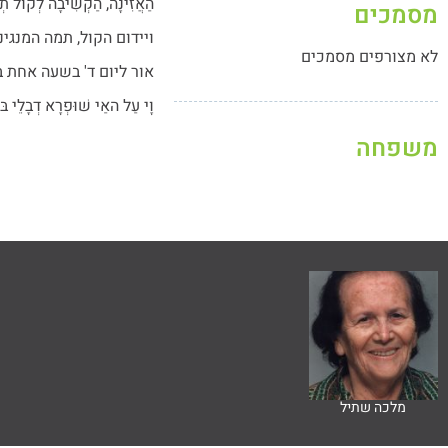
הַאֲזִינָה, הַקְשִׁיבָה לְקוֹל תְ
מסמכים
ויידום הקול, תמה המנגינ
לא מצורפים מסמכים
אור ליום ד' בשעה אחת ב
וָי עַל האַי שׁוּפְרָא דְבָלֵי בּ
משפחה
מלכה שתיל