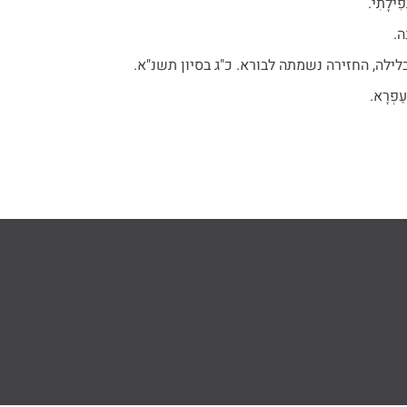
פִילָתִי.
ה.
לילה, החזירה נשמתה לבורא. כ"ג בסיון תשנ"א.
עַפְרָא.