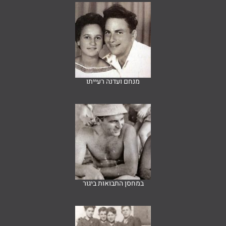
מנחם ועדנה רעייתו
במחסן התבואות ביגור