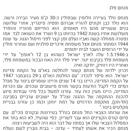
חם פלג
מנחם נולד בעיירה וולומין שבפולין כ-30 ק"מ מעיר הבירה ורשה.
 נולד כבן זקונים להוריו אברהם ופסיה פינגריץ, אחרי שלושה
ים ששניים מהם היו תאומים. הוא התייתם מהוריו והופרד
משלושת אחיו בשנת 1942 בהיותו בן 9 ושרד את השואה לבד. אמו
רה ממחלה קשה ואביו נעלם זמן קצר לפני חיסול הגטו. עד שנת
1944 הסתתר מנחם אצל משפחת איכרים פולנית ועם שחרור פולין
ידי הרוסים הועבר לבית יתומים.
ב-1.5.1946 עלה לארץ ישראל כשהוא בן 12 ו"אומץ" על ידי
חת פלד בקיבוץ יגור. יאיר פלד היה האח הבכור במשפחת פלד,
ריו היו רוחיק, יודקה ואיה.
רון ילדות של מנחם קשור להחלטה באו"ם על הקמת מדינת
ישראל. הוא סיפר לנכדו: "עם החלטת האו"ם ב-29 בנובמבר 1947
על הקמת המדינה, היינו בני 14 שנים והיינו שומרים ביגור על מגדל
ם כדי לקבל הודעות בקשר מורס מישובים שכנים. עם הכרזת
ינה, היינו מעין כוח עזר. עזרנו למשל בכל מיני עבודות סיוע
כנת ההתקפה של ההגנה וצה"ל על ישובים ערביים בסביבה
-חנן), מתקפת הדרוזים על רמת יוחנן וכמו כן עזרנו בבניית
טים ביגור."
שרותו הצבאי החל מנחם בנח"ל בטירונות ובקורס מכי"ם. עם
ם קורס הקצינים הוא עבר לשריון. כפי שהעיד, לא הוא בחר את
לול הצבאי שלו אך בסופו של דבר הוא היה לשביעות רצונו.
חם הכיר את אשתו לעתיד – עדנה – בבית גוברין לשם נשלח