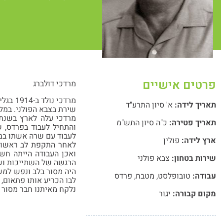
פרטים אישיים
מרדכי דולברג
מרדכי 
תאריך לידה:
א' סיון התרע"ד
שירת בצבא הפולני. במל
תאריך פטירה:
כ"ה סיון התש"מ
והתחיל לעבוד בפרדס, 
לעבוד עם שרה אשתו במטב
ארץ לידה:
פולין
לאחר התקפת לב ראשונה
ואכן העבודה הייתה חשו
שירות בטחון:
צבא פולני
הרגשה של השתייכות וש
היה מסור בלב ונפש למשפ
עבודה:
טובופלסט
,
מטבח
,
פרדס
לבו הכריע אותו פתאום, 
נלקח מאיתנו חבר מסור 
מקום קבורה:
יגור