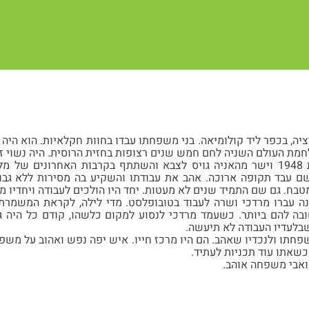
נולד ב-1914 בגליציה, בכפר ליד קולומיאה. בני משפחתו עבדו בחוות חקלאיות. הוא
חמת העולם השניה לחם חמש שנים רצופות בחזית הרוסית. היה נשוי 
שם עבד תקופה ארוכה. אהב את עבודתו והשקיע בה מסירות ללא גבו
ח. גם שם התמיד שנים לא מעטות. יחד היו הולכים לעבודה ויחדיו מב
 עברו מרדכי ושרה לעבוד בטובופלסט. מדי לילה, לקראת המשמרת ה
בה להם ביותר. כשעמד מרדכי לנסוע למקום כלשהו, קודם כל היה גו
בלעדיו העבודה לא תיעשה.
חתו ולנכדיו שאהב. הם היו מרכז חייו. איש יפה נפש ואהוב על משפח
כשאתו עוד תכניות לעתיד.
ואבי משפחה אוהב.