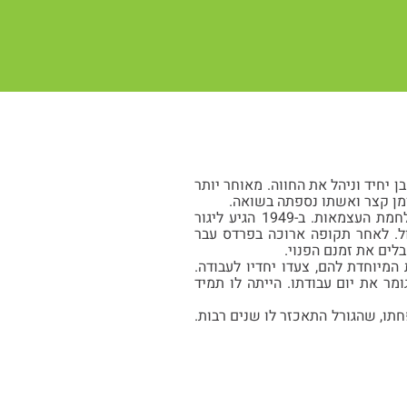
 היה בן יחיד וניהל את החווה. מאוחר יותר
זמן קצר ואשתו נספתה בשואה.
מרדכי עלה לארץ בשנת 1948 וישר מהאניה גויס לצבא והשתתף בקרבות האחרונים של מלחמת העצמאות. ב-1949 הגיע ליגור
ל. לאחר תקופה ארוכה בפרדס עבר
לים את זמנם הפנוי.
מיוחדת להם, צעדו יחדיו לעבודה.
מר את יום עבודתו. הייתה לו תמיד
תו, שהגורל התאכזר לו שנים רבות.