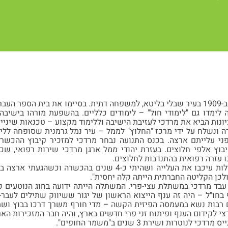
מרדכי כוכבי-שטרן נולד ב-1909 בעיר שבלי בליטא, למשפחה דתית. בסיימו את בית 
ה לימדו גם "לימודי חול" – לימודים כלליים. בהשפעת מורהו בישיבה
נות הביא את מרדכי לעזיבת הישיבה וללימוד מקצוע – טכנאות שיניי
צא להכשרה ונשלח על ידי מרכז "החלוץ" לממל – עיר נמל גרמנית שסופחה 
ני עלייתם ארצה. בכנס התנועה נבחר מרדכי למזכיר קיבוץ ההכשרה
יבוץ אלפי חלוצים. בעזרת יהודי ממל ארגן מרדכי שירות רפואי, שכ
 עזרה רפואית בהתנדבות לחלוצים.
ולכן הקליטה החברתית הייתה קלה יחסית".
בד מרדכי במשתלת עצי-פרי. המשתלה הייתה ידועה בחוג הנוטעים כ
חו"ל – היה זה ענף הייצוא הראשון של יגור ששיווק שתילים לעבר-הי
רבות נשא במעמסה הפיזית הקשה – מדי חורף משרך דרכו בבוץ ושתי
י לקידום הענף ופיתוח זני פרי חדשים בארץ, והיה חבר המזכירות האר