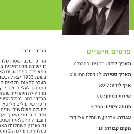
פרטים אישיים
מרדכי כוכבי
תאריך לידה:
י"ד ניסן התרס"ט
זו ישיבה פרוגרסיבית ב
המשמר". המפגש עם הציו
תאריך פטירה:
י"ג כסלו התשנ"ג
בשנת 1933 י
מעבר למאות חלוצים לפ
ארץ לידה:
ליטא
התחנכו לעלייה ולחיי ק
מהקהילה היהודית, שנתנו
שירות בטחון:
נוטר
ריכוז של עולים מליטא, 
תנועה ציונית:
החלוץ
למעלה משלושים שנים ע
נמכרה ברחבי הארץ ואף ב
עבודה:
ארכיון
,
משתלת עצי פרי
העבודה החקלאית ושנים 
גם בארגון השתלנים הארצ
מקום קבורה:
יגור
במלחמת העולם ה-2 התגייס מרדכי לנוטרות ושירת 3 שנים ב"משמר החופים".