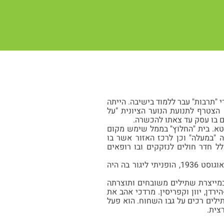
הספר העברי "תרבות" עבר ללמוד בישיבה. הייתה
 הצטרף לתנועת הנוער הציונית "על
ם בו עסק עד צאתו להכשרה.
לליטא. בית "החלוץ" בממל שימש מקום
 "במעלה" וכן לרכז האזור אשר בו
לל חדר חולים לנזקקים ובו רופאים
מרדכי כתב: "בגלל הפעילות עיכבו את העלייה ושהיתי כ-4 שנים בהכשרה וכשהגעתי ארצה באוגוסט 1936, הופניתי ליגור בה היה
מייצרת שתילים משובחים ותוצרתה
רדן, יוון וקפריסין. מרדכי אהב את
לים רכים על גבו השחוח. הוא פעל
צית.