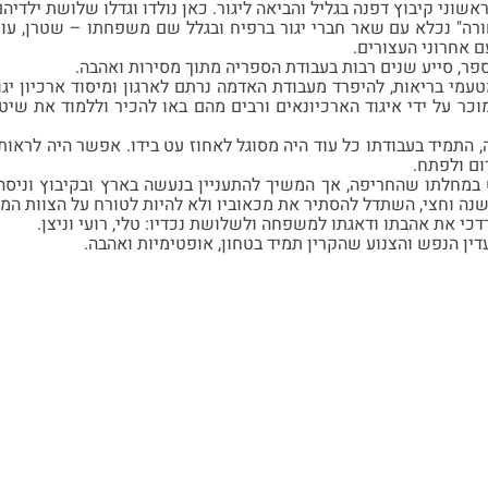
שבת השחורה" נכלא עם שאר חברי יגור ברפיח ובגלל שם משפחתו – שטרן, ע
 אחרוני העצורים.
ספר, סייע שנים רבות בעבודת הספריה מתוך מסירות ואהבה.
אלץ בשנת 1969, מטעמי בריאות, להיפרד מעבודת האדמה נרתם לארגון ומיסוד ארכ
וכר על ידי איגוד הארכיונאים ורבים מהם באו להכיר וללמוד את שיט
 התמיד בעבודתו כל עוד היה מסוגל לאחוז עט בידו. אפשר היה לראותו
ום ולפתח.
מחלתו שהחריפה, אך המשיך להתעניין בנעשה בארץ ובקיבוץ וניסה 
שנה וחצי, השתדל להסתיר את מכאוביו ולא להיות לטורח על הצוות המס
רדכי את אהבתו ודאגתו למשפחה ולשלושת נכדיו: טלי, רועי וניצן.
דין הנפש והצנוע שהקרין תמיד בטחון, אופטימיות ואהבה.