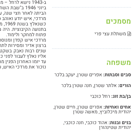
ב-1943 נישא לרחל – מראשוני קיבוץ דפנה בגליל והביאה ליגור. כאן נולדו וגדלו שלושת ילדיהם – אהוד, חנה ויהודית.
ביוני 1946 ב"
הביתה לאחר חצי שנה, עם
מרדכי, איש יודע ואוהב 
מסמכים
כשנ
בתנועה הקיבוצית. היה מ
משתלת עצי פרי
פתוח למחקר ולימוד.
מרדכי איש קפדן ומנוסה,
ברצון אדיר ומסירות לתר
שנים רבות נאבק בשקט ב
אליו נאלץ לעבור לפני כ
משפחה
עד יומו האחרון הפגין מ
נזכור את מרדכי האיש, ע
סבים וסבתות:
אפרים שטרן
,
יעקב בלכר
הורים:
אלתר שטרן
,
חנה שטרן בלכר
בן/בת זוג:
רחל כוכבי
אחים ואחיות:
אפרים שטרן
,
חיים שטרן
,
יהודית מיכלוביץ
,
מאשה שטרן
בנים ובנות:
אהוד כוכבי
,
חנה כוכבי
,
יהודית שטינהורן