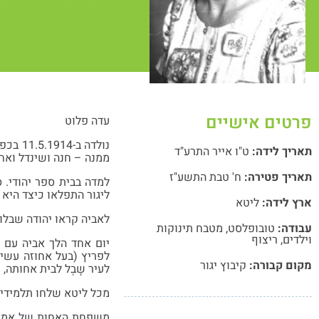
פרטים אישיים
עדה פלוט
תאריך לידה:
ט"ו אייר התרע"ד
ממנה – חנה ושינדל ואח 
תאריך פטירה:
ח' טבת התשע"ז
ליגור התפלאו כיצד היא 
ארץ לידה:
ליטא
לאביה קראו יהודה שבלו
עבודה:
טובופלסט
,
מטבח תינוקות
וילדים
,
ריצוף
יום אחד הלך אביה עם 
לפריץ (בעל אחוזה עשיר
מקום קבורה:
קיבוץ יגור
לעיר שָבֶל לבית אחותה
מכל ליטא שלחו תלמידים
משפחת האחות של אמא ש