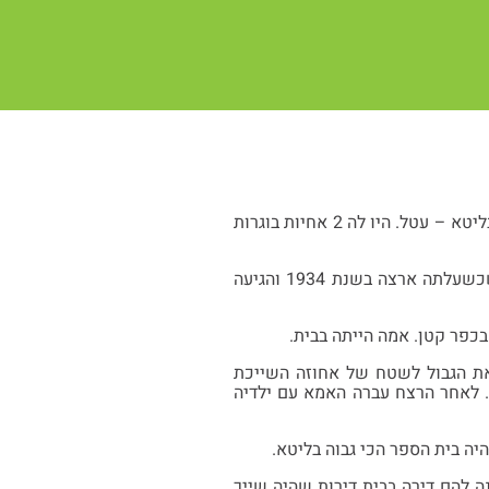
נולדה ב-11.5.1914 בכפר ליד עיר בשם שָבֵל בליטא. מכאן שם משפחתה שֶבָלוביץ. שמה היה בליטא – עטל. היו לה 2 אחיות בוגרות
למדה בבית ספר יהודי. סיימה בתוצאות טובות מאד. בבית הספר דיברו רק עברית וזו הסיבה שכשעלתה ארצה בשנת 1934 והגיעה
כפר קטן. אמה הייתה בבית.
את הגבול לשטח של אחוזה השייכת
. לאחר הרצח עברה האמא עם ילדיה
יה בית הספר הכי גבוה בליטא.
להם דירה בבית דירות שהיה שייך