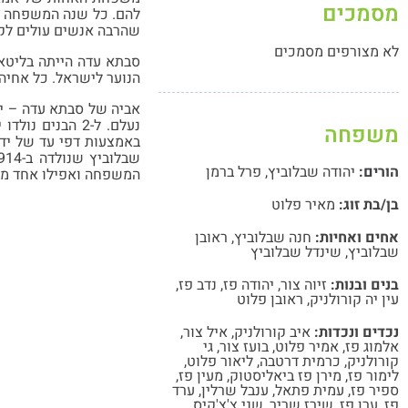
מסמכים
להם. כל שנה המשפחה הי
שהרבה אנשים עולים לקב
לא מצורפים מסמכים
סבתא עדה הייתה בליטא 
הנוער לישראל. כל אחיה
נעלם. ל-2 הבנ
משפחה
באמצעות דפי עד של יד-
הורים:
יהודה שבלוביץ
,
פרל ברמן
המשפחה ואפילו אחד מבנ
בן/בת זוג:
מאיר פלוט
אחים ואחיות:
חנה שבלוביץ
,
ראובן
שבלוביץ
,
שינדל שבלוביץ
בנים ובנות:
זיוה צור
,
יהודה פז
,
נדב פז
,
עין יה קורולניק
,
ראובן פלוט
נכדים ונכדות:
איב קורולניק
,
איל צור
,
אלמוג פז
,
אמיר פלוט
,
בועז צור
,
גי
קורולניק
,
כרמית דרטבה
,
ליאור פלוט
,
לימור פז
,
מירן פז ביאליסטוק
,
מעין פז
,
ספיר פז
,
עמית פתאל
,
ענבל שרלין
,
ערד
פז
,
ערן פז
,
שירז שריר
,
שני צ'צ'קיס
,