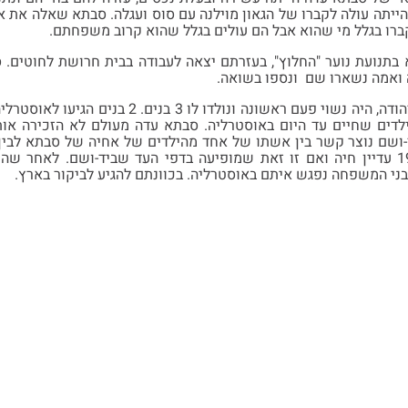
יתה עולה לקברו של הגאון מוילנה עם סוס ועגלה. סבתא שאלה את 
רו בגלל מי שהוא אבל הם עולים בגלל שהוא קרוב משפחתם.
בתנועת נוער "החלוץ", בעזרתם יצאה לעבודה בבית חרושת לחוטים.
 ואמה נשארו שם ונספו בשואה.
אביה של סבתא עדה – יהודה, היה נשוי פעם ראשונ
ים נולדו ילדים שחיים עד היום באוסטרליה. סבתא עדה מעולם לא הזכיר
ושם נוצר קשר בין אשתו של אחד מהילדים של אחיה של סבתא לבין 
שבלוביץ שנולדה ב-1914 עדיין חיה ואם זו זאת שמופיעה בדפי העד שביד-ושם.
י המשפחה נפגש איתם באוסטרליה. בכוונתם להגיע לביקור בארץ.