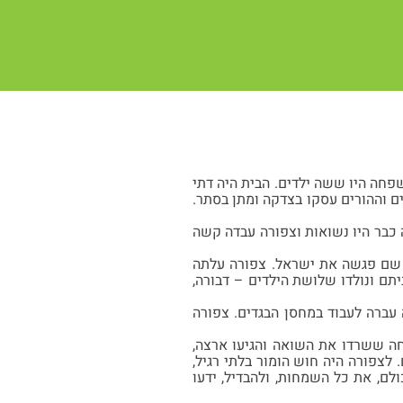
מן. במשפחה היו ששה ילדים. הבית היה דתי
ים וההורים עסקו בצדקה ומתן בסתר.
 כבר היו נשואות וצפורה עבדה קשה
הציונית "החלוץ", ובמסגרת התנועה היא הגיעה ב-1933 להכשרה, שם פגשה את ישראל. צפורה עלתה
ו את ביתם ונולדו שלושת הילדים – דבורה,
עברה לעבוד במחסן הבגדים. צפורה
ה ששרדו את השואה והגיעו ארצה,
לצפורה היה חוש הומור בלתי רגיל,
לם, את כל השמחות, ולהבדיל, ידעו