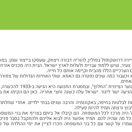
ה נולדה ב-1911 בעיירה דרושקופול בפולין, להוריה דבורה ויצחק, שעסקו בייצור ש
יל צעיר, שיש ללמוד עברית ולעלות לארץ ישראל. הבית היה מכניס אורח
הערכיים הללו מהבית וקיימה אותם כל חייה.
 וכעבור כמה שנים נפטרה גם האמא. שתי האחיות הגדולות של צפורה
אחים.
צפורה הייתה בתנועת הנוער 
רץ באוקטובר 1934 והגיעה ישר ליגור. ישראל עלה כשנה וחצי אחריה. כאן הם הקימ
 לבלטות בחיפה, באקונומיה והרבה שנים בבתי ילדים. אחרי שחלתה 
וץ ורצתה תמיד להיות פעילה.
 היה מרכז לכל המשפחה. הם קיבלו אל ביתם בצריף את בני המשפח
כל מה שהיה להם. תמיד אפשר היה לבוא אליהם ולהתקבל בסבר פנים. 
שמרו על קשר עם כל בני המשפחה וזכרו לציין את ימי ההולדת של כו