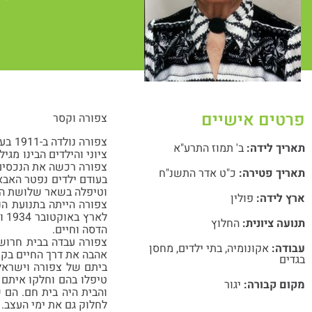
פרטים אישיים
צפורה וקסר
צפור
תאריך לידה:
ב' תמוז התרע"א
ציוני והילדים הבינו מג
צפורה רכשה את הנכסים 
תאריך פטירה:
כ"ט אדר התשנ"ח
בעודם ילדים נפטר האבא
וטיפלה בשאר שלושת ה
ארץ לידה:
פולין
לא
תנועה ציונית:
החלוץ
הדסה וחיים.
צפורה עבדה בבית חרושת
עבודה:
אקונומיה
,
בתי ילדים
,
מחסן
אהבה את דרך החיים בקיב
בגדים
ביתם של צפורה וישראל
טיפלו בהם וחלקו איתם 
מקום קבורה:
יגור
והבית היה בית חם. הם 
לחלוק גם את ימי העצב.