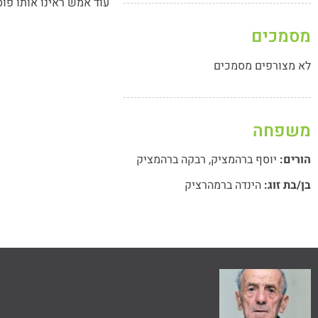
עוד אמש ראינו אותו פו
מסמכים
לא מצורפים מסמכים
משפחה
הורים:
יוסף ברהמציק
,
רבקה ברהמציק
בן/בת זוג:
הינדה ברמהרציק