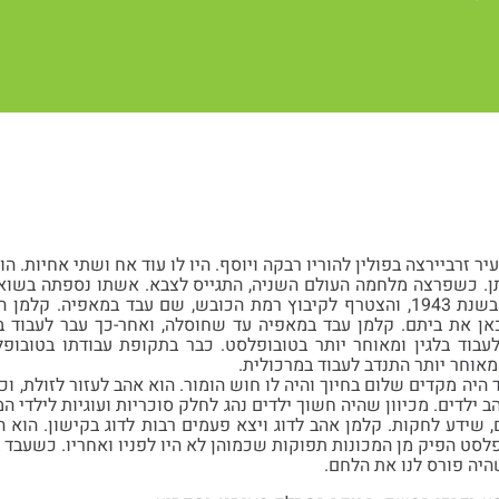
למן התחתן. כשפרצה מלחמה העולם השניה, התגייס לצבא. אשתו נספתה בש
אן את ביתם. קלמן עבד במאפיה עד שחוסלה, ואחר-כך עבר לעבוד ב
עבוד בלגין ומאוחר יותר בטובופלסט. כבר בתקופת עבודתו בטובופ
אוחר יותר התנדב לעבוד במרכולית.
 היה מקדים שלום בחיוך והיה לו חוש הומור. הוא אהב לעזור לזולת, 
הב ילדים. מכיוון שהיה חשוך ילדים נהג לחלק סוכריות ועוגיות לילדי
ם, שידע לחקות. קלמן אהב לדוג ויצא פעמים רבות לדוג בקישון. הוא
לסט הפיק מן המכונות תפוקות שכמוהן לא היו לפניו ואחריו. כשעבד 
שהיה פורס לנו את הלחם.