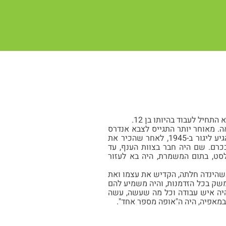
ואה. מאוחר יותר התגייס לצבא אנדרס
ובמסגרת זו הגיע לארץ בשנת 1943, והצטרף לקיבוץ רמת הכובש, שם עבד במאפיה. קלמן הגיע ליגור ב-1945, לאחר שהכיר את
כרם. שם היה חבר בצוות הענף, עד
לסט, בתום המשמרת, היה בא לעזור
וכשהינדה חלתה, הקדיש את עצמו ואת
 המשק בכל הזדמנות, והיה משמיע להם
 היה איש עבודה וכל מה שעשה, עשה
במאפיה, היה ה"אופה מספר אחד".