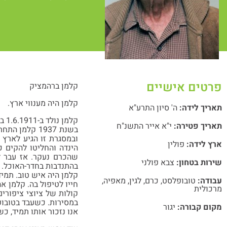
פרטים אישיים
קלמן ברהמציק
קלמן היה מענווי ארץ.
תאריך לידה:
ה' סיון התרע"א
קלמן נולד ב-1.6.1911 בעיר זרביירצה בפולין להוריו רבקה ויוסף. היו לו עוד אח ושתי אחיות. הוא התחיל לעבוד בהיותו בן 12.
תאריך פטירה:
י"א אייר התשנ"ח
בשנת 1937 ק
ארץ לידה:
פולין
הינדה והחליטו להקים כ
שהכרם נעקר. אז עבר ל
שירות בטחון:
צבא פולני
בהתנדבות בחדר-האוכל. מ
קלמן היה איש טוב. תמיד
עבודה:
טובופלסט
,
כרם
,
לגין
,
מאפיה
,
חייו לטיפול בה. קלמן א
מרכולית
קולות של ציוצי ציפורי
במסירות. כשעבד בטובופ
מקום קבורה:
יגור
אנו נזכור אותו תמיד, כ