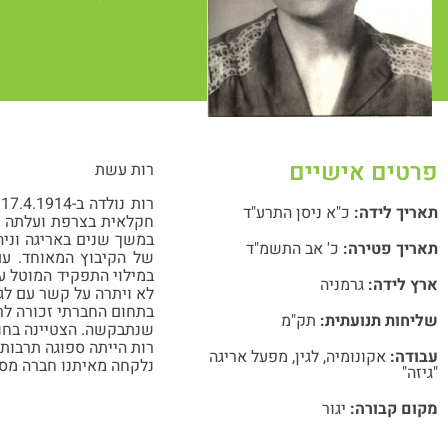
פרטים אישיים
רות עשת
ר
תאריך לידה:
כ"א ניסן התרע"ד
במשך שנים באריגה וניה
תאריך פטירה:
כ' אב התשמ"ד
של הקיבוץ המאוחד. עם
במילוי התפקיד המוטל על
ארץ לידה:
גרמניה
לא ויתרה על קשר עם לגי
בתחום החברתי זכורה לרב
שליחות תנועתית:
תק"מ
שנתבקשה. הצטיינה בחוש
רות הייתה ספוגה תרבות 
עבודה:
אקונומיה
,
לגין
,
מפעל אריגה
נלקחה מאיתנו חברה מסו
"גיזה"
מקום קבורה:
יגור