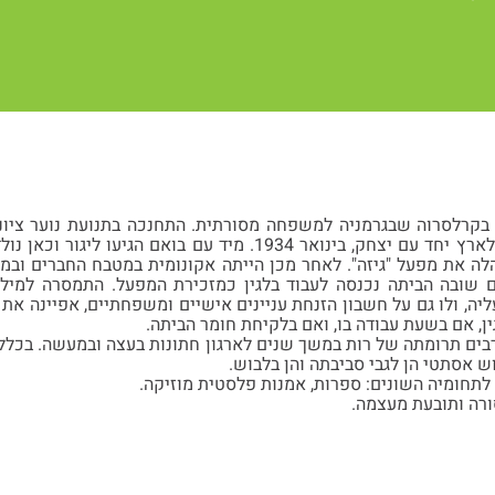
ות נולדה ב-17.4.1914 בקרלסרוה שבגרמניה למשפחה מסורתית. התחנכה בתנועת נו
חקלאית בצרפת ועלתה לארץ יחד עם יצחק, בינואר 1934. מיד עם ב
לה את מפעל "גיזה". לאחר מכן הייתה אקונומית במטבח החברים ובמ
 שובה הביתה נכנסה לעבוד בלגין כמזכירת המפעל. התמסרה למילו
יה, ולו גם על חשבון הזנחת עניינים אישיים ומשפחתיים, אפיינה את
ן, אם בשעת עבודה בו, ואם בלקיחת חומר הביתה.
ים תרומתה של רות במשך שנים לארגון חתונות בעצה ובמעשה. בכלל, ה
 אסתטי הן לגבי סביבתה והן בלבוש.
לתחומיה השונים: ספרות, אמנות פלסטית מוזיקה.
רה ותובעת מעצמה.