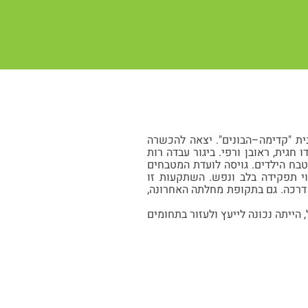
ער ציונית "קדימה–הבונים". יצאה להכשרה
ואם הגיעו ליגור וכאן נולדו חגית, ראובן ורפי. ביגור עבדה רות
טבח הילדים. גויסה לועדת המטבחים
י תפקידה בלב ונפש. השתקעות זו
 דרכה. גם בתקופת מחלתה האחרונה,
ייתה נכונה לייעץ ולעזור בתחומים