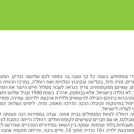
די ובמפתיע, בשנה כל כך טובה בה נוספו לכם שלושה נכדים. המשפ
ם, מניה ודוד, בקליטה ובקיבוץ הגלויות ואת רוחל'ה, במרכז ההוויה
, שאינם ממקומותינו, צריך כנראה לעבור מסלול חיים היוצר את הפתי
ביגור כבת משק לכל דבר, לא נולדה בישר
יפול בתינוקות וקיבלה הרבה הדרכה מאמה, מניה. לימים נשלחה המ
ו לעליה לישראל.
ם הצטרפה רוחל'ה לצוות המטפלים בבית אחוה. עבדה במסירות רבה ונענתה
בולנס, או עם חברים קשישים לקופת-חולים. רוחל'ה הייתה כתובת לצר
 מעבודות בלתי נעימות. עסקה בין השאר בסידורים הטכניים שנדרשו ל
רוחל'ה זכתה ששלושה מארבעת ילדיה ו-10 נכדיה מתוך 13, חיים