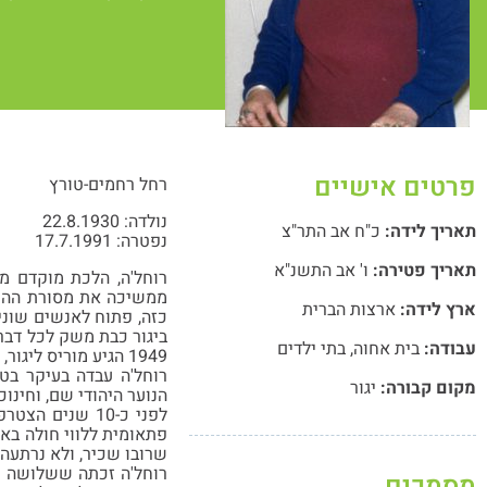
פרטים אישיים
רחל רחמים-טורץ
נולדה: 22.8.1930
תאריך לידה:
כ"ח אב התר"צ
נפטרה: 17.7.1991
תאריך פטירה:
ו' אב התשנ"א
רוחל'ה, הלכת מוקדם מ
ממשיכה את מסורת ההורי
ארץ לידה:
ארצות הברית
כזה, פתוח לאנשים שונים
עבודה:
בית אחוה
,
בתי ילדים
1949 הגיע מוריס ליגור, וההכרות ביניהם הובילה לנישואים וללידת ארבעת ילדיהם: עמירה, סופי, צחי ורוני.
רוחל'ה עבדה בעיקר בט
מקום קבורה:
יגור
הנוער היהודי שם, וחינוכ
לפני כ-10 שני
פתאומית ללווי חולה באמ
שרובו שכיר, ולא נרתעה
מסמכים