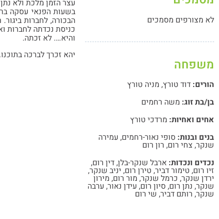
עצר הזמן מלכת ולא נתן 
בשעות הפנאי עסקה ברקמ
לא מצורפים מסמכים
הבכורה, לחברות ביגור.
כניסת נכדתה לחברות ואף
והיא…. לא זכתה.
יהא זכרך לברכה בתוכנו.
משפחה
הורים:
דוד טורץ
,
מניה טורץ
בן/בת זוג:
משה רחמים
אחים ואחיות:
מרדכי טורץ
בנים ובנות:
סופי נאור-רחמים
,
עמירה
שנקר
,
צחי רום
,
רון רום
נכדים ונכדות:
ארבל שנקר-בלן
,
דין רום
,
זיו רום
,
טימור דביר
,
טירן רום
,
יניב שנקר
,
ירדן שנקר
,
כרמל שנקר
,
מור רום
,
מירון
שנקר
,
נתן רום
,
סיון רום
,
עידן נאור
,
ערבה
שנקר
,
רותם דביר
,
שי רום