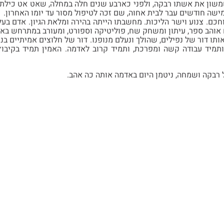
שון את אשתו רבקה, ולפני כארבע שנים חלה במחלה, שאט אט כילתה 
ישה חודשים עבר לבית אחוה, שם זכה לטיפול מסור עד יומו האחרון.
ם. צנוע וישר הליכות. מחשבתו הייתה בהירה ומלאת הגיון. אדם בעל 
אוהב ספר, עיתון ומשחק שח, פוליטיקה וספורט, ומעורב במתרחש באר
אותו דור של נפילים, שהולך ונעלם מנופנו. דור של חלוצים אמיתיים ב
תמיד עבודה קשה ומפרכת, ותמיד קרוב לאדמה. האמין תמיד בקיבוץ ו
 רבקה ושמחה, ניטמן היום באדמה אותה כה אהב.