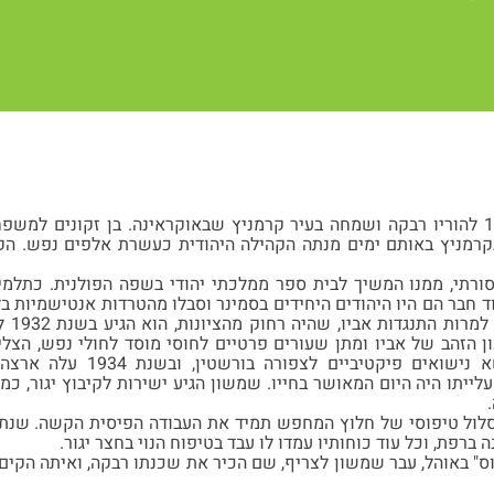
שמשון נולד בשנת 1913 להוריו רבקה ושמחה בעיר קרמניץ שבאוקראינה. בן זקונ
בקרמניץ באותם ימים מנתה הקהילה היהודית כעשרת אלפים נפש. ה
רתי, ממנו המשיך לבית ספר ממלכתי יהודי בשפה הפולנית. כתלמיד
וד חבר הם היו היהודים היחידים בסמינר וסבלו מהטרדות אנטישמיות ב
כי מק
 הזהב של אביו ומתן שעורים פרטיים לחוסי מוסד לחולי נפש, הצל
לארץ ישראל. הוא נישא נישואי
עלייתו היה היום המאושר בחייו. שמשון הגיע ישירות לקיבוץ יגור, כמ
מסלול טיפוסי של חלוץ המחפש תמיד את העבודה הפיסית הקשה. שנתי
ברפת, וכל עוד כוחותיו עמדו לו עבד בטיפוח הנוי בחצר יגור.
" באוהל, עבר שמשון לצריף, שם הכיר את שכנתו רבקה, ואיתה הקים מ