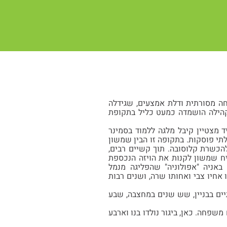
ים למשפחה מסורתית ודלת אמצעים, שגידלה
קהילה הושמדה כמעט כליל בתקופת
 מצטיין קיבל מלגה ללמוד בסמינר
לתי פוסקות. בתקופה זו הבין שמשון
ומו בארץ ישראל. למרות התנגדות אביו, שהיה רחוק מהציונות, הוא הגיע בשנת 1932 להכשרת קלוסובה. תוך קשיים רבים,
יח שמשון לקנות את הויזה הנכספת
ם פיקטיביים לצפורה בורשטין, ובשנת 1934 עלה ארצה באניה "אפולוניה" שהפליגה מנמל
ו אחיו צבי ואחותו שרה, ושנים רבות
ים בבניין, שש שנים במחצבה, שבע
שפחה. כאן, ביגור נולדו בנו וארבע