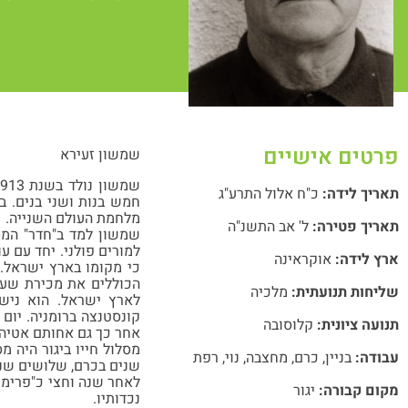
פרטים אישיים
שמשון זעירא
תאריך לידה:
כ"ח אלול התרע"ג
חמש בנות ושני בנים. 
מלחמת העולם השנייה.
תאריך פטירה:
ל' אב התשנ"ה
שמשון למד ב"חדר" המסו
למורים פולני. יחד עם ע
ארץ לידה:
אוקראינה
הכוללים את מכירת שעון
שליחות תנועתית:
מלכיה
קונסטנצה ברומניה. יום 
תנועה ציונית:
קלוסובה
אחר כך גם אחותם אטיה.
מסלול חייו ביגור היה 
עבודה:
בניין
,
כרם
,
מחצבה
,
נוי
,
רפת
שנים בכרם, שלושים שנה 
לאחר שנה וחצי כ"פרימוס
מקום קבורה:
יגור
נכדותיו.