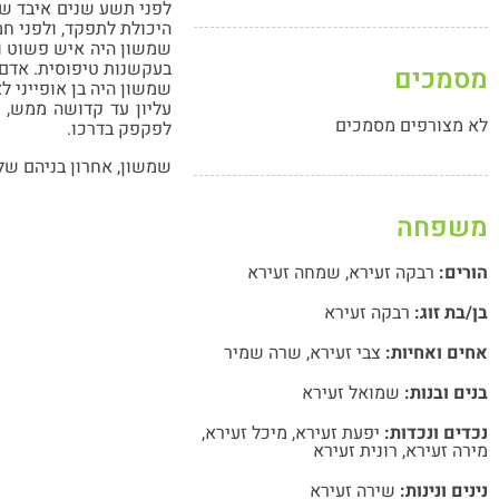
לפני תשע שנים איבד שמ
היכולת לתפקד, ולפני חמ
שמשון היה איש פשוט וחכ
בעקשנות טיפוסית. אדם 
מסמכים
שמשון היה בן אופייני ל
עליון עד קדושה ממש, ו
לא מצורפים מסמכים
לפקפק בדרכו.
שמשון, אחרון בניהם של
משפחה
הורים:
רבקה זעירא
,
שמחה זעירא
בן/בת זוג:
רבקה זעירא
אחים ואחיות:
צבי זעירא
,
שרה שמיר
בנים ובנות:
שמואל זעירא
נכדים ונכדות:
יפעת זעירא
,
מיכל זעירא
,
מירה זעירא
,
רונית זעירא
נינים ונינות:
שירה זעירא