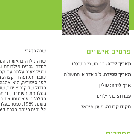
פרטים אישיים
שרה בנארי
שרה נולדה בראשית המאה
תאריך לידה:
י"ב תשרי התרס"ז
למדה עברית מילדותה וב
ובגיל צעיר עלתה עם קבו
תאריך פטירה:
כ"ב אדר א' התשנ"ה
כעבור תקופה די קצרה, ה
לפי סיפוריה, היא אהבה
ארץ לידה:
פולין
הגדול של קיבוץ יגור, של
במלחמת השחרור, נחתה 
עבודה:
בתי ילדים
הפלמ"ח, שאבטחו את הש
בשנת 1969, נפטר בעלה ממחלה ממארת אך היא התנחמה בהולדת נכדיה, היא התמסרה להם והייתה גאה בהם.
מקום קבורה:
מעגן מיכאל
כל ימיה הייתה חברת קיב
מסמכים