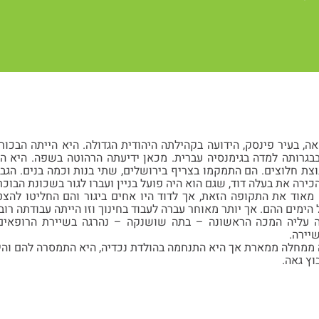
, בעיר פינסק, הידועה בקהילתה היהודית הגדולה. היא הייתה הבכו
בגרותה למדה בגימנסיה עברית. מכאן ידיעתה הרהוטה בשפה. היא הי
צת חלוצים. הם התמקמו בצריף בירושלים, שתי בנות וכמה בנים. הגבר
כירה את בעלה דוד, שגם הוא היה פועל בניין ועברו לגור בשכונת הבוכר
 מאוד את התקופה הזאת, אך לדוד היו אחים ביגור והם החליטו להצ
 הימים ההם. אך יותר מאוחר עברה לעבוד בחינוך וזו הייתה עבודתה רוב 
עליה המכה הראשונה – בתה שושנקה – נהרגה בשיירת הרופאים ל
יירה.
וץ גאה.