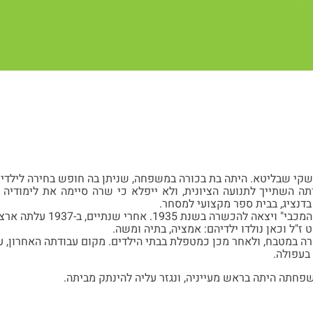
ישקי שבליטא. היתה בת בכורה במשפחה, שניתן בה חופש בחירה לילדים
דתה השתייך לתנועה הציונית, ולא ייפלא כי שרה סיימה את לימודיה 
בדנציג, בבית ספר מקצועי למסחר.
נת 1935. אחרי שנתיים, ב-1937 עלתה ארצה והגיע ליגור.
ז"ל וכאן נולדו ילדיהם: אמציה, בתיה ומשה.
 במטבח, ולאחר מכן כמטפלת בבתי הילדים. מקום עבודתה האחרון, ע
בעפולה.
חתה היתה בראש מעייניה, ונגזר עליה להינתק מביתה.