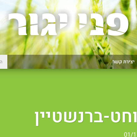
יצירת קשר
חט-ברנשטיין