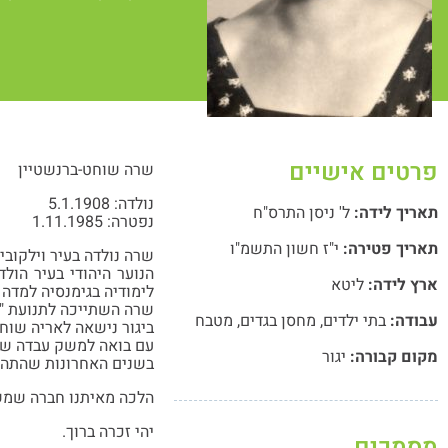
פרטים אישיים
שרה שוחט-ברנשטיין
נולדה: 5.1.1908
תאריך לידה:
ל' ניסן התרס"ח
נפטרה: 1.11.1985
תאריך פטירה:
י"ז חשון התשמ"ו
שרה נולדה בעיר וילקוב
הנוער היהודי בעיר הול
ארץ לידה:
ליטא
לימודיה בגימנסיה למדה 
שרה השתייכה לתנועת "המכבי" ויצאה להכשרה בש
עבודה:
בתי ילדים
,
מחסן בגדים
,
מטבח
ביגור נישאה לאריה שוחט 
עם בואה למשק עבדה שרה
מקום קבורה:
יגור
בשנים האחרונות שהתה 
הלכה מאיתנו חברה שמשפ
יהי זכרה ברוך.
מסמכים