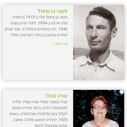
משה בן שאול
משה בן שאול נולד ב-1913 ברומניה.
עלה ארצה ב-1934. ליגור הגיע בשנת
1940. היה בנוטרות ובפלמ"ח. עבד שנים
אחדות במטבח, בחדר הצלחות, ואולי
קרא עוד »
שרה שנלר
שרה טאובר שנלר שרה שנלר נולדה
למשפחה דתית, בכפר וארויז הסמוך
לקלוז' בטרנסילבניה שברומניה, בשנת
1925, להוריה יהושע ומלכה טאובר,
אחות אמצעית ליוסף