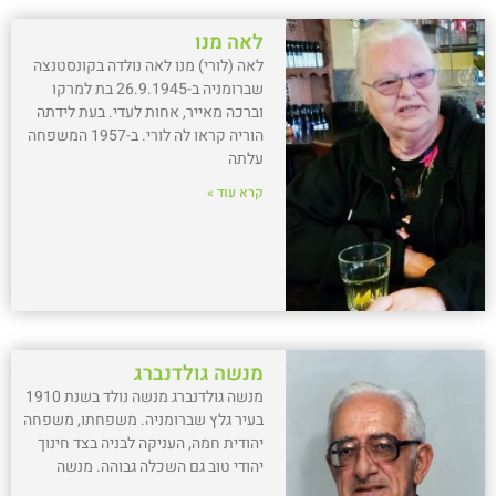
לאה מנו
לאה (לורי) מנו לאה נולדה בקונסטנצה
שברומניה ב-26.9.1945 בת למרקו
וברכה מאייר, אחות לעדי. בעת לידתה
הוריה קראו לה לורי. ב-1957 המשפחה
עלתה
קרא עוד »
מנשה גולדנברג
מנשה גולדנברג מנשה נולד בשנת 1910
בעיר גלץ שברומניה. משפחתו, משפחה
יהודית חמה, העניקה לבניה בצד חינוך
יהודי טוב גם השכלה גבוהה. מנשה