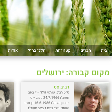
בית
חברים
קטגוריות
חללי צה"ל
אודות
מקום קבורה: ירושלים
רביב סט
ס"ט רביב, טוראי נולד – ז' באב
תשכ"ו 24.7.1966 נהרג – ט'
בסיוון תשמ"ו 16.6.1986 בן תמר
ואהוד. נולד ביום ז' באב תשכ"ו