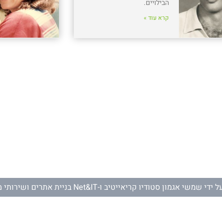
הבילויים.
קרא עוד »
ל ידי
שמשי אגמון סטודיו קריאייטיב
ו-
Net&IT בניית אתרים ושירותי מחשוב