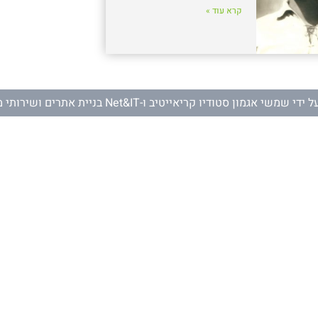
קרא עוד »
ל ידי
שמשי אגמון סטודיו קריאייטיב
ו-
Net&IT בניית אתרים ושירותי מחשוב