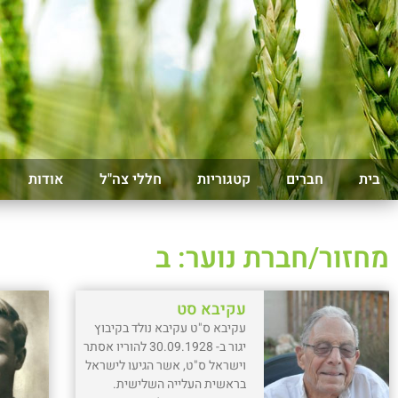
בית
חברים
קטגוריות
חללי צה"ל
אודות
מחזור/חברת נוער: ב
עקיבא סט
עקיבא ס"ט עקיבא נולד בקיבוץ
יגור ב- 30.09.1928 להוריו אסתר
וישראל ס"ט, אשר הגיעו לישראל
בראשית העלייה השלישית.