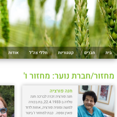
בית
חברים
קטגוריות
חללי צה"ל
אודות
מחזור/חברת נוער: מחזור ו'
חנה פורציה
חנה פורציה זכרה לברכה חנה
נולדה ב-22.4.1933, בת בכורה
למשה ומוניה פורציה, אחות לדוד
פארן וספה. כבת למחזור ו' ביגור