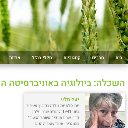
בית
חברים
קטגוריות
חללי צה"ל
אודות
השכלה: ביולוגיה באוניברסיטה ה
יעל סלע
יעל סלע יעל נולדה בקיבוץ עין-דור
ביוני 1941, להוריה שרה וזלמן
קדר, שהיו חניכי "השומר הצעיר"
בהונגריה. אחרי שאביה הגיע